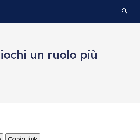
iochi un ruolo più
m
Copia link