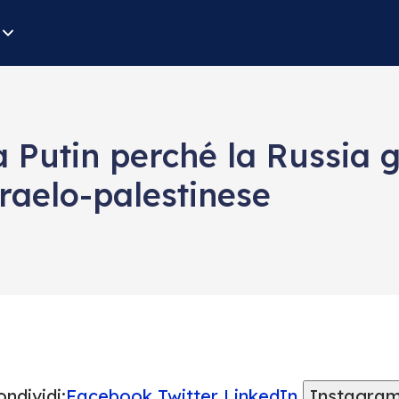
 Putin perché la Russia g
sraelo-palestinese
ndividi:
Facebook
Twitter
LinkedIn
Instagra