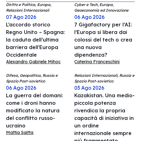
Diritto e Politica, Europa,
Cyber e Tech, Europa,
Relazioni Internazionali
Geoeconomia ed Innovazione
07 Ago 2026
06 Ago 2026
L’accordo storico
7 Gigafactory per l’AI:
Regno Unito – Spagna:
l’Europa si libera dai
la caduta dell’ultima
colossi del tech o crea
barriera dell’Europa
una nuova
Occidentale
dipendenza?
Alexandro Gabriele Mihoc
Caterina Franceschini
Difesa, Geopolitica, Russia e
Relazioni Internazionali, Russia e
Spazio Post-sovietico
Spazio Post-sovietico
06 Ago 2026
03 Ago 2026
La guerra del domani:
Kazakistan. Una medio-
come i droni hanno
piccola potenza
modificato la natura
rivendica la propria
del conflitto russo-
capacità di iniziativa in
ucraino
un ordine
Mattia Saitta
internazionale sempre
più frammentato