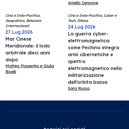
Aniello Iannone
Cina e Indo-Pacifico,
Cina e Indo-Pacifico, Cyber e
Geopolitica, Relazioni
Tech, Difesa
Internazionali
24 Lug 2026
27 Lug 2026
La guerra cyber-
Mar Cinese
elettromagnetica:
Meridionale: il lodo
come Pechino integra
arbitrale dieci anni
armi cibernetiche e
dopo
spettro
Matteo Piasentini e Giulia
elettromagnetico nella
Biselli
militarizzazione
dell’orbita bassa
Sara Russo