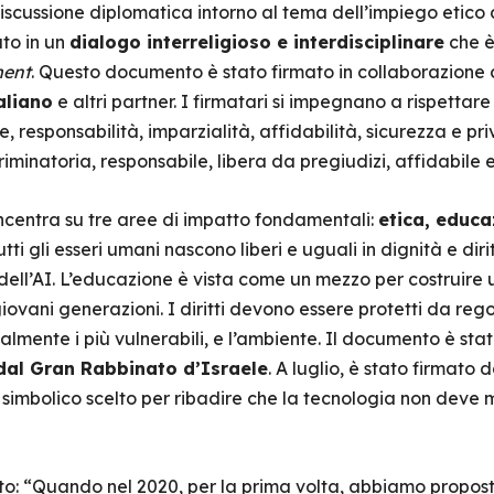
ussione diplomatica intorno al tema dell’impiego etico del
to in un
dialogo interreligioso e interdisciplinare
che è
ent
. Questo documento è stato firmato in collaborazione
aliano
e altri partner. I firmatari si impegnano a rispettare 
, responsabilità, imparzialità, affidabilità, sicurezza e pri
riminatoria, responsabile, libera da pregiudizi, affidabile 
ncentra su tre aree di impatto fondamentali:
etica, educaz
tti gli esseri umani nascono liberi e uguali in dignità e diri
o dell’AI. L’educazione è vista come un mezzo per costruire 
iovani generazioni. I diritti devono essere protetti da re
lmente i più vulnerabili, e l’ambiente. Il documento è sta
dal Gran Rabbinato d’Israele
. A luglio, è stato firmato 
 simbolico scelto per ribadire che la tecnologia non deve
o: “Quando nel 2020, per la prima volta, abbiamo proposto