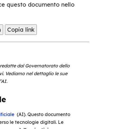
isce questo documento nello
m
Copia link
le redatte dal Governatorato dello
i. Vediamo nel dettaglio le sue
’AI.
le
ificiale
(AI). Questo documento
rso le tecnologie digitali. Le