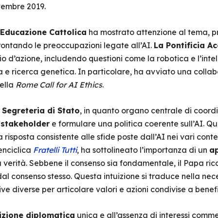
ttembre 2019.
’Educazione Cattolica
ha mostrato attenzione al tema, p
frontando le preoccupazioni legate all’AI.
La Pontificia A
io d’azione, includendo questioni come la robotica e l’intel
ia e ricerca genetica. In particolare, ha avviato una coll
ella
Rome Call for AI Ethics
.
a
Segreteria di Stato
, in quanto organo centrale di coor
i stakeholder
e formulare una politica coerente sull’AI. Q
isposta consistente alle sfide poste dall’AI nei vari contes
’enciclica
Fratelli Tutti
, ha sottolineato l’importanza di un
ap
a verità. Sebbene il consenso sia fondamentale, il Papa ric
al consenso stesso. Questa intuizione si traduce nella nece
e diverse per articolare valori e azioni condivise a benefi
izione diplomatica
unica e all’assenza di interessi commer