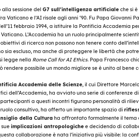
alla sessione del
G7 sull’intelligenza artificiale
che si è
fra Vaticano e l’AI risale agli anni ‘90. Fu Papa Giovanni P
ell’11 febbraio 1994, a istituire la Pontificia Accademia per 
l Vaticano. L’Accademia ha un ruolo principalmente scienti
biettivi di ricerca non possono non tenere conto dell’intelli
no sia escluso, ma anche di proteggere le libertà che pot
si legge nella
Rome Call for AI Ethics
. Papa Francesco chi
ò rendere possibile un mondo migliore se è unito al bene 
tificia Accademia delle Scienze
, il cui Direttore Marc
ici dell’Accademia, ha avviato una serie di conferenze di a
a i partecipanti a questi incontri figurano personalità di r
uolo consultivo, ha offerto un importante spazio di
rifles
nsiglio della Cultura
ha affrontato formalmente il tema 
e sue
implicazioni antropologiche
e decidendo di collabor
sta collaborazione è nata l’iniziativa più visibile: la con