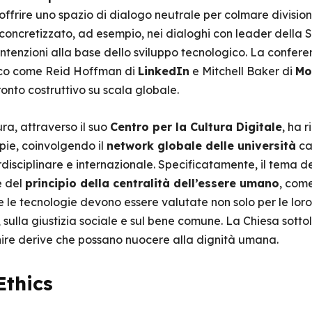
ò offrire uno spazio di dialogo neutrale per colmare divisio
 concretizzato, ad esempio, nei dialoghi con leader della S
intenzioni alla base dello sviluppo tecnologico. La confere
icco come Reid Hoffman di
LinkedIn
e Mitchell Baker di
Mo
onto costruttivo su scala globale.
ura, attraverso il suo
Centro per la Cultura Digitale
, ha 
ie, coinvolgendo il
network globale delle università
cat
rdisciplinare e internazionale. Specificatamente, il tema de
e del
principio della centralità dell’essere umano
, come
he le tecnologie devono essere valutate non solo per le lo
, sulla giustizia sociale e sul bene comune. La Chiesa sotto
nire derive che possano nuocere alla dignità umana.
Ethics