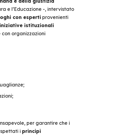
mana e della giustizia
ra e l’Educazione -, intervistato
loghi con esperti
provenienti
iniziative istituzionali
 con organizzazioni
guaglianze;
azioni;
nsapevole, per garantire che i
spettati i
principi