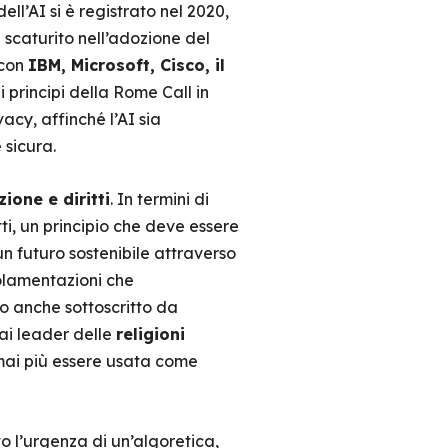
l’AI si è registrato nel 2020,
 scaturito nell’adozione del
 con
IBM, Microsoft, Cisco, il
i principi della Rome Call in
vacy, affinché l’AI sia
e sicura.
ione e diritti
. In termini di
tti, un principio che deve essere
un futuro sostenibile attraverso
golamentazioni che
to anche sottoscritto da
dai leader delle
religioni
 mai più essere usata come
 l’urgenza di un’algoretica,