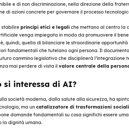
nibile e di non discriminazione, nella direzione della frater
one di azioni concrete per governare il processo tecnologico
 stabilire
principi etici e legali
che mettano al centro la di
rtificiale venga impiegata in modo da promuovere il beness
à è, quindi, quella di bilanciare le straordinarie opportunità
i valori fondamentali che tutelano ogni persona. Il documen
futuro cammino legislativo che disciplinerà l’integrazione t
za mai perdere di vista il
valore centrale della person
 si interessa di AI?
ulla società moderna, dalla salute alla sicurezza, ha spint
tecnologia, ma un
catalizzatore di trasformazioni social
 pone domande fondamentali su cosa significhi essere um
o la dignità umana.