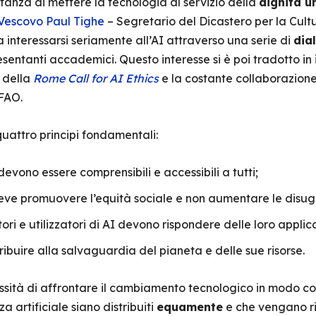
tanza di mettere la tecnologia al servizio della
dignità u
 Vescovo Paul Tighe
– Segretario del Dicastero per la Cultu
 a interessarsi seriamente all’AI attraverso una serie di
dia
esentanti accademici. Questo interesse si è poi tradotto in
e della
Rome Call for AI Ethics
e la costante collaborazione
FAO.
quattro principi fondamentali:
I devono essere comprensibili e accessibili a tutti;
deve promuovere l’equità sociale e non aumentare le disu
atori e utilizzatori di AI devono rispondere delle loro applic
ribuire alla salvaguardia del pianeta e delle sue risorse.
sità di affrontare il cambiamento tecnologico in modo co
za artificiale siano distribuiti
equamente
e che vengano ri