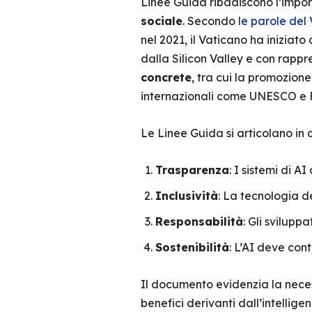
Linee Guida ribadiscono l’impor
sociale
. Secondo
le parole del
nel 2021, il Vaticano ha iniziato
dalla Silicon Valley e con rappr
concrete
, tra cui la promozion
internazionali come UNESCO e 
Le Linee Guida si articolano in 
Trasparenza
: I sistemi di A
Inclusività
: La tecnologia 
Responsabilità
: Gli svilupp
Sostenibilità
: L’AI deve cont
Il documento evidenzia la neces
benefici derivanti dall’intelligen