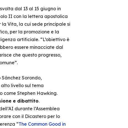
 svolta dal 13 al 15 giugno in
aolo II con la lettera apostolica
la Vita, la cui sede principale si
fico, per la promozione e la
genza artificiale. “L’obiettivo è
rebbero essere minacciate dal
arisce che questo progresso,
comune”.
elo Sánchez Sorondo,
lto livello sul tema
ilievo come Stephen Hawking.
sione e dibattito
.
dell’AI durante l’Assemblea
are con il Dicastero per lo
ferenza “
The Common Good in