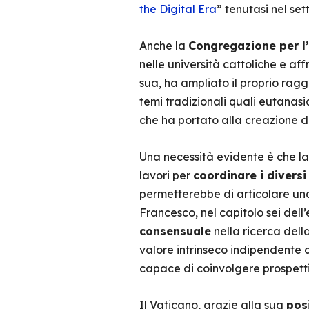
the Digital Era
” tenutasi nel se
Anche la
Congregazione per l
nelle università cattoliche e af
sua, ha ampliato il proprio ragg
temi tradizionali quali eutanas
che ha portato alla creazione d
Una necessità evidente è che l
lavori per
coordinare i divers
permetterebbe di articolare una r
Francesco, nel capitolo sei dell
consensuale
nella ricerca dell
valore intrinseco indipendente d
capace di coinvolgere prospettiv
Il Vaticano, grazie alla sua
pos