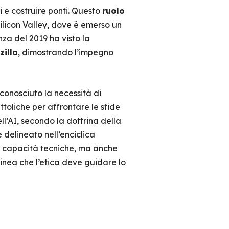
ni e costruire ponti. Questo
ruolo
ilicon Valley, dove è emerso un
nza del 2019 ha visto la
zilla
, dimostrando l’impegno
riconosciuto la necessità di
toliche per affrontare le sfide
ll’AI, secondo la dottrina della
 delineato nell’enciclica
ro capacità tecniche, ma anche
linea che l’etica deve guidare lo