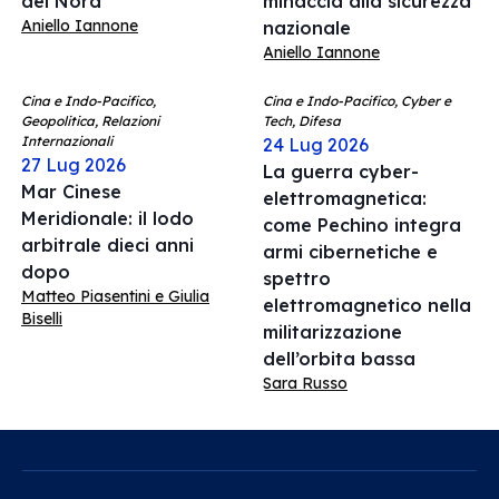
del Nord
minaccia alla sicurezza
Aniello Iannone
nazionale
Aniello Iannone
Cina e Indo-Pacifico,
Cina e Indo-Pacifico, Cyber e
Geopolitica, Relazioni
Tech, Difesa
Internazionali
24 Lug 2026
27 Lug 2026
La guerra cyber-
Mar Cinese
elettromagnetica:
Meridionale: il lodo
come Pechino integra
arbitrale dieci anni
armi cibernetiche e
dopo
spettro
Matteo Piasentini e Giulia
elettromagnetico nella
Biselli
militarizzazione
dell’orbita bassa
Sara Russo