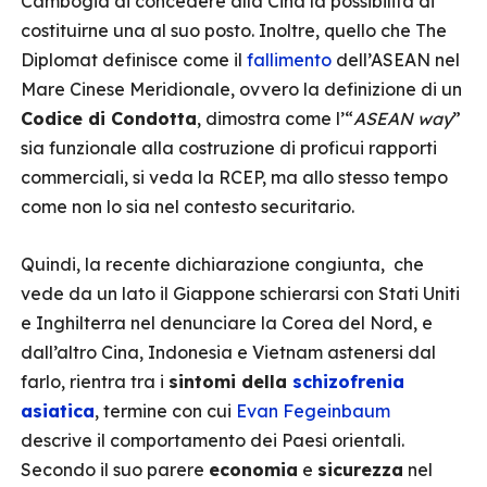
Cambogia di concedere alla Cina la possibilità di
costituirne una al suo posto. Inoltre, quello che The
Diplomat definisce come il
fallimento
dell’ASEAN nel
Mare Cinese Meridionale, ovvero la definizione di un
Codice di Condotta
, dimostra come l’“
ASEAN way
”
sia funzionale alla costruzione di proficui rapporti
commerciali, si veda la RCEP, ma allo stesso tempo
come non lo sia nel contesto securitario.
Quindi, la recente dichiarazione congiunta, che
vede da un lato il Giappone schierarsi con Stati Uniti
e Inghilterra nel denunciare la Corea del Nord, e
dall’altro Cina, Indonesia e Vietnam astenersi dal
farlo, rientra tra i
sintomi della
schizofrenia
asiatica
, termine con cui
Evan Fegeinbaum
descrive il comportamento dei Paesi orientali.
Secondo il suo parere
economia
e
sicurezza
nel