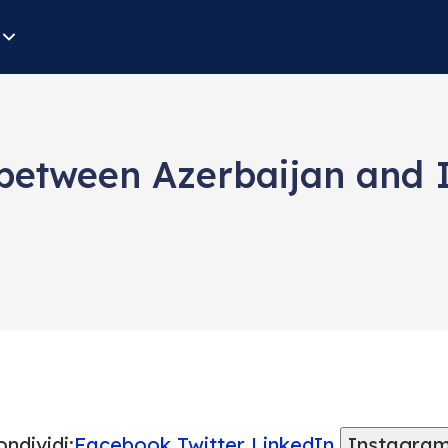
 between Azerbaijan and 
ndividi:
Facebook
Twitter
LinkedIn
Instagra