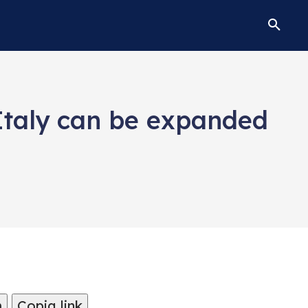
Italy can be expanded
m
Copia link