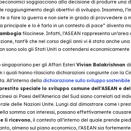
 geoeconomici soggiacciono alla decisione di produrre una 
le raggiungimento degli obiettivi di sviluppo. Insomma, l’
e a fare la guerra e non siete in grado di provvedere a me
va principale e lo è farlo in un contesto di pace” diventa m
ambogia
filocinese. Infatti, l’ASEAN rappresenta un’area 
ione, tant’è che nel corso degli anni vi è stata anche una
on sono solo gli Stati Uniti a contendersi economicamente 
 singaporiano per gli Affari Esteri
Vivian Balakrishnan
di
 con i quali hanno rilasciato dichiarazioni congiunte con la
ta. All’interno della
dichiarazione sullo sviluppo sostenibile
prestito speciale lo sviluppo comune dell’ASEAN e del
cinesi ai Paesi dell’America del Sud siano correlati ad indi
le delle Nazioni Unite. Lungi dal dimostrare come i prestiti 
della somma con interessi, possano effettivamente causar
he li ricevono
, il contesto all’interno del quale prende pie
uanto, almeno sul piano economico, l’ASEAN sia fortement