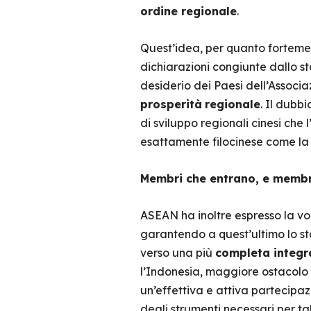
ordine regionale
.
Quest’idea, per quanto forteme
dichiarazioni congiunte dallo s
desiderio dei Paesi dell’Associa
prosperità
regionale
. Il dubb
di sviluppo regionali cinesi che
esattamente filocinese come l
Membri che entrano, e membri 
ASEAN ha inoltre espresso la v
garantendo a quest’ultimo lo st
verso una più
completa integr
l’Indonesia, maggiore ostacolo a
un’effettiva e attiva partecipazi
degli strumenti necessari per t