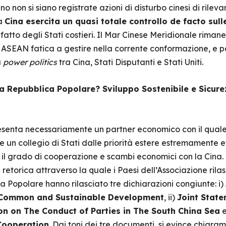
o non si siano registrate azioni di disturbo cinesi di rileva
la
Cina esercita un quasi totale controllo de facto sull
fatto degli Stati costieri. Il Mar Cinese Meridionale rima
ASEAN fatica a gestire nella corrente conformazione, e pe
a
power
politics
tra Cina, Stati Disputanti e Stati Uniti.
a Repubblica Popolare? Sviluppo Sostenibile e Sicurez
resenta necessariamente un partner economico con il quale 
e un collegio di Stati dalle priorità estere estremamente 
il grado di cooperazione e scambi economici con la Cina. L’
retorica attraverso la quale i Paesi dell’Associazione rilas
 Popolare hanno rilasciato tre dichiarazioni congiunte: i)
 Common and Sustainable Development
, ii)
Joint State
on on The Conduct of Parties in The South China Sea
e
Cooperation
. Dai toni dei tre documenti, si evince chiaram