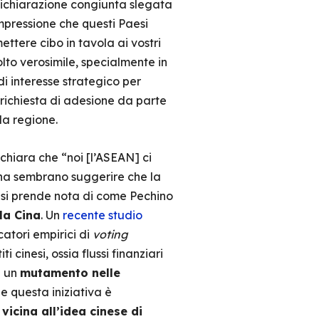
dichiarazione congiunta slegata
impressione che questi Paesi
ttere cibo in tavola ai vostri
olto verosimile, specialmente in
di interesse strategico per
 richiesta di adesione da parte
la regione.
chiara che “noi [l’ASEAN] ci
 Cina sembrano suggerire che la
si prende nota di come Pechino
la Cina
. Un
recente studio
catori empirici di
voting
cinesi, ossia flussi finanziari
e un
mutamento nelle
de questa iniziativa è
e
vicina all’idea cinese di