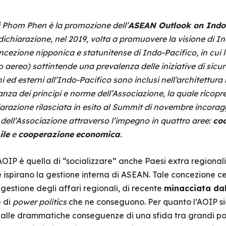
 Phom Phen è la promozione dell’
ASEAN Outlook on Indo-
ichiarazione, nel 2019, volta a promuovere la visione di In
ezione nipponica e statunitense di Indo-Pacifico, in cui l
o aereo) sottintende una prevalenza delle iniziative di sicu
rni ed esterni all’Indo-Pacifico sono inclusi nell’architettura 
za dei principi e norme dell’Associazione, la quale ricopre 
iarazione rilasciata in esito al Summit di novembre incoragg
dell’Associazione attraverso l’impegno in quattro aree:
co
ile
e
cooperazione
economica
.
AOIP è quella di “socializzare” anche Paesi extra regional
he ispirano la gestione interna di ASEAN. Tale concezione c
 gestione degli affari regionali, di recente
minacciata da
e di
power
politics
che ne conseguono. Per quanto l’AOIP si
ne alle drammatiche conseguenze di una sfida tra grandi po