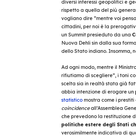
diversi interessi geopolitici e
rispetto a quella del più genera
vogliano dire “mentre voi pensat
cittadini, per noi è la prerogati
un Summit presieduto da una
C
Nuova Dehli sin dalla sua formaz
dello Stato indiano. Insomma, n
Ad ogni modo, mentre il Ministro
rifiutiamo di scegliere”, i toni
scelta sia in realtà stata già fat
abbia intenzione di erogare un
statistico
mostra come i prestiti 
coincidence
all’Assemblea Genera
che prevedono la restituzione 
politiche estere degli Stati c
verosimilmente indicativa di q