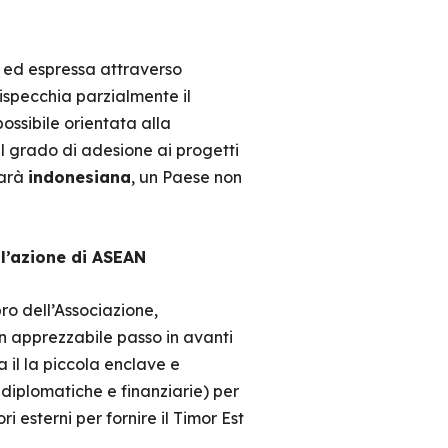
 ed espressa attraverso
ispecchia parzialmente il
ossibile orientata alla
 al grado di adesione ai progetti
sarà
indonesiana
, un Paese non
ll’azione di ASEAN
o dell’Associazione,
un apprezzabile passo in avanti
a il la piccola enclave e
 diplomatiche e finanziarie) per
 esterni per fornire il Timor Est