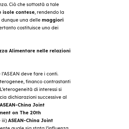
nza. Ciò che sottostà a tale
e isole contese
, rendendo la
ne dunque una delle
maggiori
rtanto costituisce uno dei
za Alimentare nelle relazioni
l’ASEAN deve fare i conti.
eterogenee, financo contrastanti
eterogeneità di interessi si
cia dichiarazioni successive al
ASEAN-China Joint
ment on The 20th
 iii)
ASEAN-China Joint
ente quale sia stata l’influenza