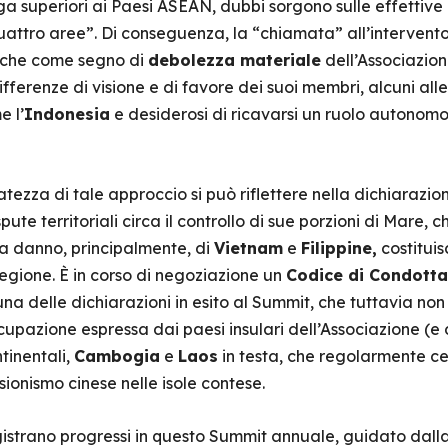
a superiori ai Paesi ASEAN, dubbi sorgono sulle effettive
 “quattro aree”. Di conseguenza, la “chiamata” all’intervent
nche come segno di
debolezza materiale
dell’Associazione
fferenze di visione e di favore dei suoi membri, alcuni alle
 l’
Indonesia
e desiderosi di ricavarsi un ruolo autonomo
atezza di tale approccio si può riflettere nella dichiarazio
spute territoriali circa il controllo di sue porzioni di Mare
 a danno, principalmente, di
Vietnam
e
Filippine,
costitui
gione. È in corso di negoziazione un
Codice di Condotta
na delle dichiarazioni in esito al Summit, che tuttavia non
ccupazione espressa dai paesi insulari dell’Associazione (e
tinentali,
Cambogia
e
Laos
in testa, che regolarmente ce
sionismo cinese nelle isole contese.
egistrano progressi in questo Summit annuale, guidato dall