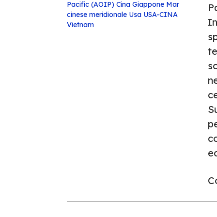
Pacific (AOIP)
Cina
Giappone
Mar
P
cinese meridionale
Usa
USA-CINA
In
Vietnam
sp
te
so
ne
ce
S
pe
c
e
Co