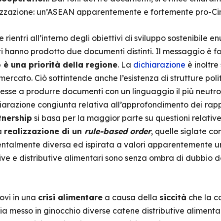
lizzazione: un’ASEAN apparentemente e fortemente pro-Ci
ientri all’interno degli obiettivi di sviluppo sostenibile e
i hanno prodotto due documenti distinti. Il messaggio è fo
è una priorità della regione
. La
dichiarazione
è inoltre
ercato. Ciò sottintende anche l’esistenza di strutture poli
resse a produrre documenti con un linguaggio il più neutro 
hiarazione congiunta relativa all’approfondimento dei rappo
tnership
si basa per la maggior parte su questioni relativ
a
realizzazione di un
rule-based order
, quelle siglate c
almente diversa ed ispirata a valori apparentemente univ
ive e distributive alimentari sono senza ombra di dubbio d
rovi in una
crisi alimentare
a causa della
siccità
che la co
a messo in ginocchio diverse catene distributive alimenta