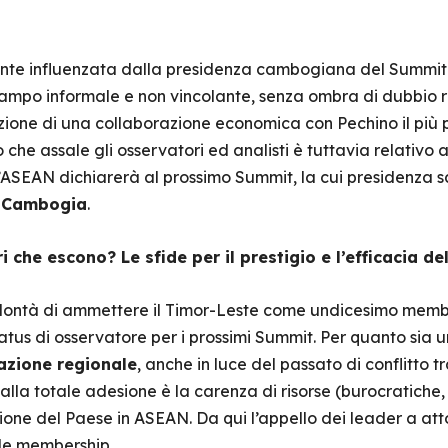
nte influenzata dalla presidenza cambogiana del Summit
tampo informale e non vincolante, senza ombra di dubbio r
zione di una collaborazione economica con Pechino il più p
io che assale gli osservatori ed analisti è tuttavia relativo
 l’ASEAN dichiarerà al prossimo Summit, la cui presidenza 
a
Cambogia
.
che escono? Le sfide per il prestigio e l’efficacia de
olontà di ammettere il Timor-Leste come undicesimo membr
atus di osservatore per i prossimi Summit. Per quanto sia 
azione regionale
, anche in luce del passato di conflitto tr
lla totale adesione è la carenza di risorse (burocratiche,
one del Paese in ASEAN. Da qui l’appello dei leader a attori
ale membership.