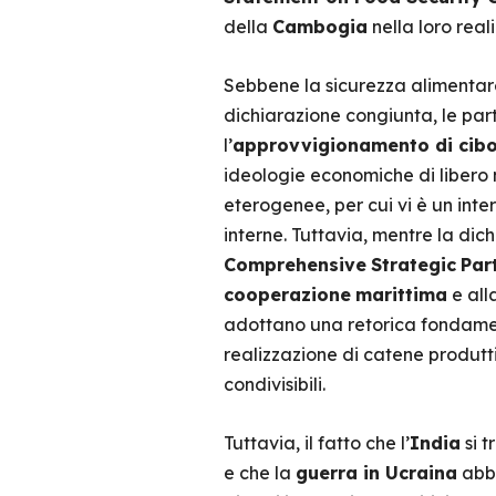
della
Cambogia
nella loro rea
Sebbene la sicurezza alimentare r
dichiarazione congiunta, le part
l’
approvvigionamento di cibo 
ideologie economiche di libero m
eterogenee, per cui vi è un inte
interne. Tuttavia, mentre la dic
Comprehensive
Strategic
Par
cooperazione
marittima
e all
adottano una retorica fondament
realizzazione di catene produtt
condivisibili.
Tuttavia, il fatto che l’
India
si t
e che la
guerra in Ucraina
abbi