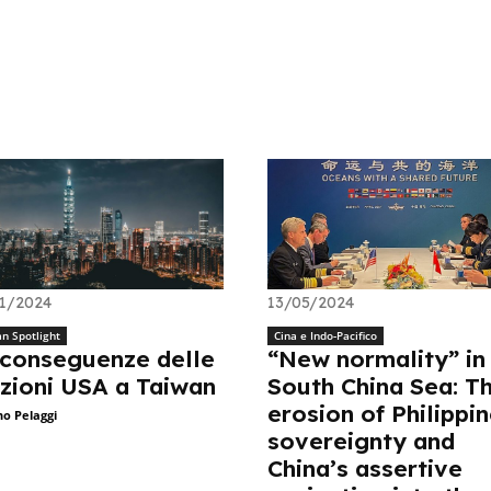
1/2024
13/05/2024
n Spotlight
Cina e Indo-Pacifico
 conseguenze delle
“New normality” in
zioni USA a Taiwan
South China Sea: T
erosion of Philippi
no Pelaggi
sovereignty and
China’s assertive