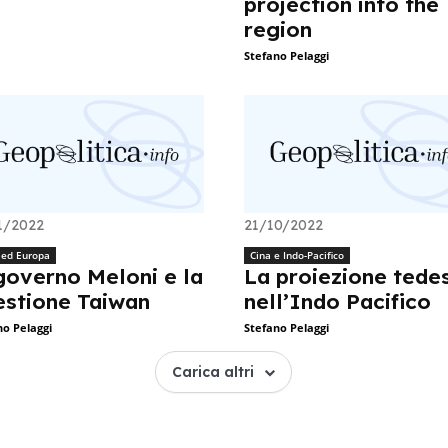
projection into the
region
Stefano Pelaggi
1/2022
21/10/2022
a ed Europa
Cina e Indo-Pacifico
governo Meloni e la
La proiezione tede
estione Taiwan
nell’Indo Pacifico
no Pelaggi
Stefano Pelaggi
Carica altri