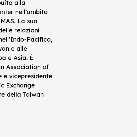
uito alla
nter nell’ambito
CEMAS. La sua
elle relazioni
nell’Indo-Pacifico,
wan e alle
a e Asia. È
n Association of
 e vicepresidente
fic Exchange
te della Taiwan