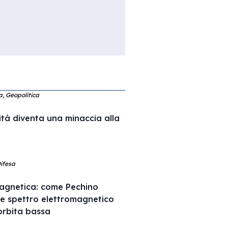
ca, Geopolitica
ità diventa una minaccia alla
Difesa
agnetica: come Pechino
 e spettro elettromagnetico
l’orbita bassa