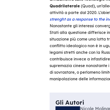
Quadrilaterale
(Quad), un’allea
attività a parte dal 2020. L’obi
strenght as a response to the in
Nonostante gli interessi conver
Stati alla questione differisce 
situazione più come una lotta tra
conflitto ideologico non è in ug
legami stretti anche con la Russ
contribuisce invece a infastidir
supremazia cinese nonostante i c
di sovrastare, o perlomeno limi
manipolazione delle informazion
Gli Autori
Nicole Molinar