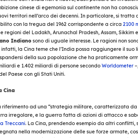
l’ambizione cinese di egemonia sul continente non ha conosc
vi territori nell’arco dei decenni. In particolare, si tratta
abilito con la tregua del 1962 corrispondente a circa
2100 m
le regioni del Ladakh, Arunachal Pradesh, Assam, Sikkim e 
ano Indiano
sono di uguale interesse. Le ragioni non son
rse; infatti, la Cina teme che l’India possa raggiungere il suo
’espandersi della sua popolazione che ha praticamente orm
iliardi e 1.402 miliardi di persone secondo
Worldometer
–
 del Paese con gli Stati Uniti.
a Cina
a riferimento ad una “strategia militare, caratterizzata da 
ra irregolare, e la guerra fatta di azioni di attacco e sa
a Treccani
. La Cina, prendendo esempio da altri conflitti, s
mpegnata nella modernizzazione delle sue forze armate, cos