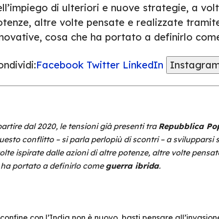
ll’impiego di ulteriori e nuove strategie, a volt
tenze, altre volte pensate e realizzate tramite 
novative, cosa che ha portato a definirlo come
ndividi:
Facebook
Twitter
LinkedIn
Instagra
artire dal 2020, le tensioni già presenti tra
Repubblica Pop
esto conflitto – si parla perlopiù di scontri – a svilupparsi su
olte ispirate dalle azioni di altre potenze, altre volte pensate
 ha portato a definirlo come
guerra ibrida
.
 confine con l’India non è nuovo, basti pensare all’invasion