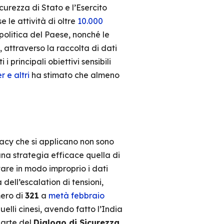
curezza di Stato e l’Esercito
le attività di oltre
10.000
a politica del Paese, nonché le
, attraverso la raccolta di dati
i principali obiettivi sensibili
r e altri
ha stimato che almeno
vacy che si applicano non sono
 una strategia efficace quella di
tare in modo improprio i dati
dell’escalation di tensioni,
mero di
321
a
metà febbraio
uelli cinesi, avendo fatto l’India
parte del
Dialogo di Sicurezza