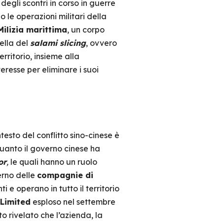
egli scontri in corso in guerre
o le operazioni militari della
Milizia marittima
, un corpo
uella del
salami slicing
, ovvero
rritorio, insieme alla
eresse per eliminare i suoi
esto del conflitto sino-cinese è
quanto il governo cinese ha
or
,
le quali hanno un ruolo
erno delle
compagnie di
 e operano in tutto il territorio
Limited
esploso nel settembre
o rivelato che l’azienda, la