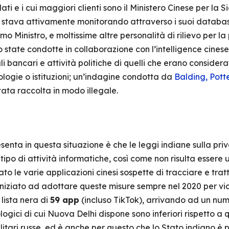
i e i cui maggiori clienti sono il Ministero Cinese per la Si
 stava attivamente monitorando attraverso i suoi database 
 Primo Ministro, e moltissime altre personalità di rilievo per l
o state condotte in collaborazione con l’intelligence cinese
i bancari e attività politiche di quelli che erano considerati 
logie o istituzioni; un’indagine condotta da
Balding, Potte
stata raccolta in modo illegale.
enta in questa situazione è che le leggi indiane sulla pri
 tipo di attività informatiche, così come non risulta essere
o le varie applicazioni cinesi sospette di tracciare e trat
a iniziato ad adottare queste misure sempre nel 2020 per via 
 lista nera di
59 app
(incluso TikTok), arrivando ad un nu
ologici di cui Nuova Delhi dispone sono inferiori rispetto a q
itari russe, ed è anche per questo che lo Stato indiano è 