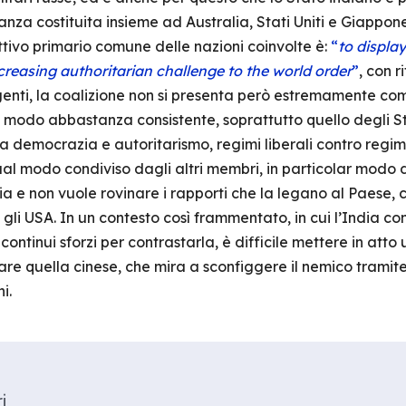
nza costituita insieme ad Australia, Stati Uniti e Giappone
ettivo primario comune delle nazioni coinvolte è:
“
to display
creasing authoritarian challenge to the world order
”
, con r
genti, la coalizione non si presenta però estremamente com
in modo abbastanza consistente, soprattutto quello degli Sta
 democrazia e autoritarismo, regimi liberali contro regimi i
ual modo condiviso dagli altri membri, in particolar modo 
ia e non vuole rovinare i rapporti che la legano al Paese, c
e gli USA. In un contesto così frammentato, in cui l’India c
ontinui sforzi per contrastarla, è difficile mettere in att
tare quella cinese, che mira a sconfiggere il nemico trami
i.
i