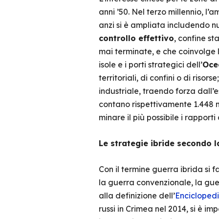
anni ’50. Nel terzo millennio, 
anzi si è ampliata includendo nuo
controllo effettivo
, confine st
mai terminate, e che coinvolge 
isole e i porti strategici dell’
Oce
territoriali, di confini o di riso
industriale, traendo forza dall
contano rispettivamente 1.448 m
minare il più possibile i rapporti
Le strategie ibride secondo l
Con il termine guerra ibrida si f
la guerra convenzionale, la guer
alla definizione dell’
Enciclopedi
russi in Crimea nel 2014, si è i