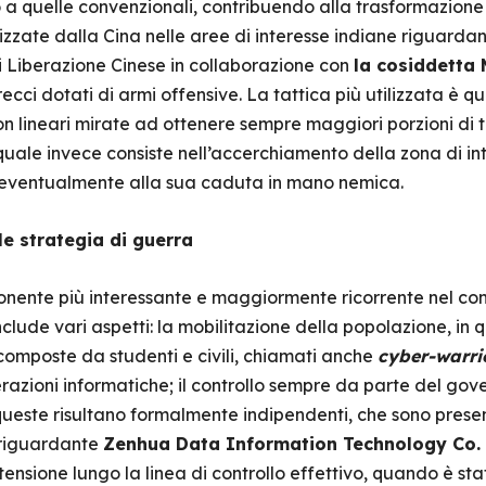
a quelle convenzionali, contribuendo alla trasformazione d
ilizzate dalla Cina nelle aree di interesse indiane riguardan
i Liberazione Cinese in collaborazione con
la cosiddetta 
ecci dotati di armi offensive. La tattica più utilizzata è q
on lineari mirate ad ottenere sempre maggiori porzioni di te
quale invece consiste nell’accerchiamento della zona di int
re eventualmente alla sua caduta in mano nemica.
e strategia di guerra
onente più interessante e maggiormente ricorrente nel cont
clude vari aspetti: la mobilitazione della popolazione, in 
composte da studenti e civili, chiamati anche
cyber-warri
perazioni informatiche; il controllo sempre da parte del gov
queste risultano formalmente indipendenti, che sono presenti
 riguardante
Zenhua Data Information Technology Co. 
nsione lungo la linea di controllo effettivo, quando è stat