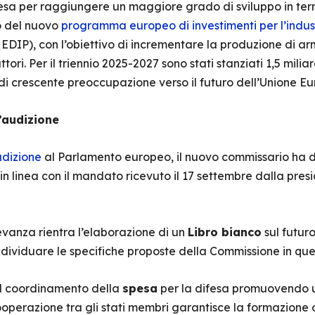
fesa per raggiungere un maggiore grado di sviluppo in ter
o del nuovo
programma europeo di investimenti per l’indust
DIP), con l’obiettivo di incrementare la produzione di ar
ori. Per il triennio 2025-2027 sono stati stanziati 1,5 miliar
 di crescente preoccupazione verso il futuro dell’Unione E
l’audizione
dizione
al Parlamento europeo, il nuovo commissario ha de
 in linea con il mandato ricevuto il 17 settembre dalla pre
levanza rientra l’elaborazione di un
Libro bianco
sul futuro
 individuare le specifiche proposte della Commissione in que
il coordinamento della
spesa
per la difesa promuovendo 
ooperazione tra gli stati membri garantisce la formazione