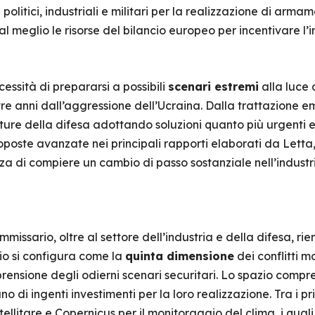
politici, industriali e militari per la realizzazione di armam
l meglio le risorse del bilancio europeo per incentivare l’
essità di prepararsi a possibili
scenari estremi
alla luce 
re anni dall’aggressione dell’Ucraina. Dalla trattazione e
tture della difesa adottando soluzioni quanto più urgenti 
oste avanzate nei principali rapporti elaborati da Letta, 
za di compiere un cambio di passo sostanziale nell’indust
issario, oltre al settore dell’industria e della difesa, rie
zio si configura come la
quinta dimensione
dei conflitti 
rensione degli odierni scenari securitari. Lo spazio compr
no di ingenti investimenti per la loro realizzazione. Tra i p
tellitare e Copernicus per il monitoraggio del clima, i qua