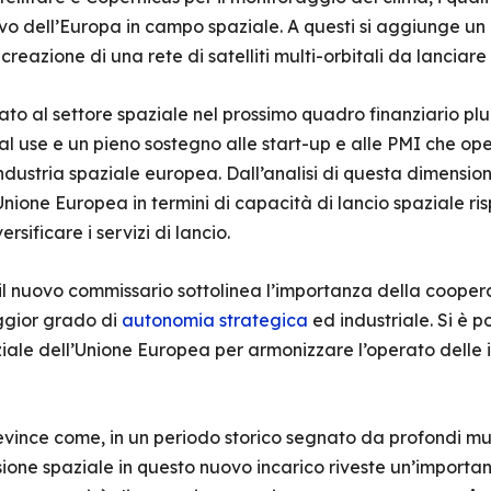
vo dell’Europa in campo spaziale. A questi si aggiunge u
eazione di una rete di satelliti multi-orbitali da lanciare n
ato al settore spaziale nel prossimo quadro finanziario plu
ual use e un pieno sostegno alle start-up e alle PMI che op
’industria spaziale europea. Dall’analisi di questa dimensio
nione Europea in termini di capacità di lancio spaziale r
rsificare i servizi di lancio.
, il nuovo commissario sottolinea l’importanza della coope
ggior grado di
autonomia strategica
ed industriale. Si è p
ale dell’Unione Europea per armonizzare l’operato delle in
evince come, in un periodo storico segnato da profondi mut
sione spaziale in questo nuovo incarico riveste un’importa