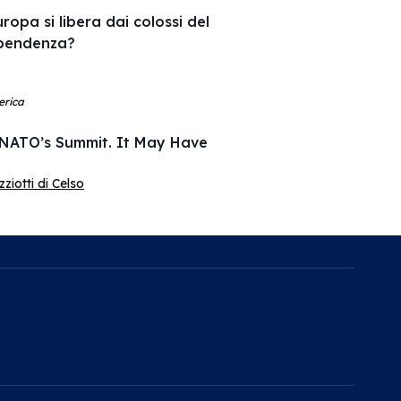
uropa si libera dai colossi del
ipendenza?
erica
 NATO’s Summit. It May Have
iotti di Celso