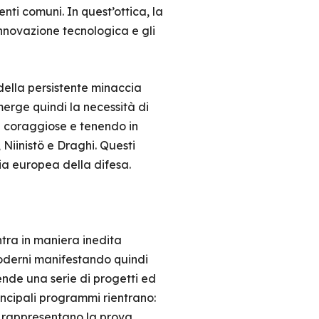
enti comuni. In quest’ottica, la
innovazione tecnologica e gli
della persistente minaccia
merge quindi la necessità di
e coraggiose e tenendo in
Niinistö e Draghi. Questi
ria europea della difesa.
ntra in maniera inedita
moderni manifestando quindi
ende una serie di progetti ed
rincipali programmi rientrano:
li rappresentano la prova