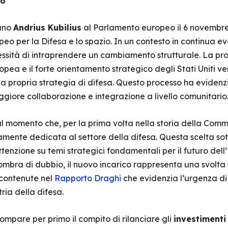
to
uano
Andrius Kubilius
al Parlamento europeo il 6 novembre
 per la Difesa e lo spazio. In un contesto in continua ev
essità di intraprendere un cambiamento strutturale. La p
opea e il forte orientamento strategico degli Stati Uniti ve
a propria strategia di difesa. Questo processo ha evidenzia
giore collaborazione e integrazione a livello comunitario
dal momento che, per la prima volta nella storia della Com
amente dedicata al settore della difesa. Questa scelta sot
nzione su temi strategici fondamentali per il futuro dell’
ombra di dubbio, il nuovo incarico rappresenta una svolta 
 contenute nel
Rapporto Draghi
che evidenzia l’urgenza d
tria della difesa.
ompare per primo il compito di rilanciare gli
investimenti