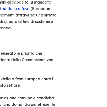
mini di capacità. Il mandato
ria della difesa
(European
mamenti attraverso una stretta
di di euro al fine di sostenere
uropea.
lineato le priorità che
sidente della Commissione von
 della difesa europea entro i
sto settore.
un’azione comune e condivisa
 di una domanda più efficiente