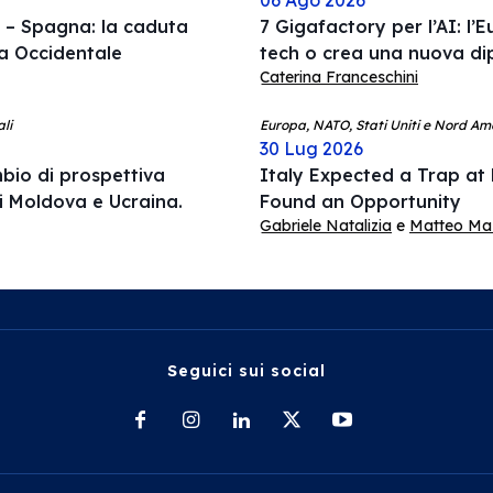
06 Ago 2026
o – Spagna: la caduta
7 Gigafactory per l’AI: l’E
pa Occidentale
tech o crea una nuova d
Caterina Franceschini
li
Europa, NATO, Stati Uniti e Nord Am
30 Lug 2026
mbio di prospettiva
Italy Expected a Trap at
di Moldova e Ucraina.
Found an Opportunity
Gabriele Natalizia
e
Matteo Mazz
Seguici sui social