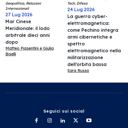
Geopolitica, Relazioni
Tech, Difesa
Internazionali
24 Lug 2026
27 Lug 2026
La guerra cyber-
Mar Cinese
elettromagnetica:
Meridionale: il lodo
come Pechino integra
arbitrale dieci anni
armi cibernetiche e
dopo
spettro
Matteo Piasentini e Giulia
elettromagnetico nella
Biselli
militarizzazione
dell’orbita bassa
Sara Russo
Seguici sui social