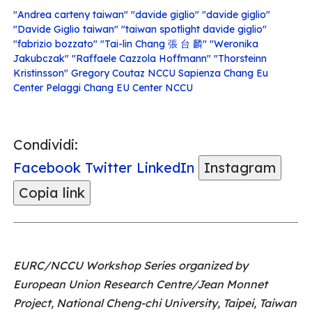
"Andrea carteny taiwan"
"davide giglio"
"davide giglio"
"Davide Giglio taiwan" "taiwan spotlight davide giglio"
"fabrizio bozzato"
"Tai-lin Chang 張 台 麟"
"Weronika
Jakubczak" "Raffaele Cazzola Hoffmann" "Thorsteinn
Kristinsson"
Gregory Coutaz
NCCU Sapienza Chang Eu
Center
Pelaggi Chang EU Center NCCU
Condividi:
Facebook
Twitter
LinkedIn
Instagram
Copia link
EURC/NCCU Workshop Series organized by
European Union Research Centre/Jean Monnet
Project, National Cheng-chi University, Taipei, Taiwan