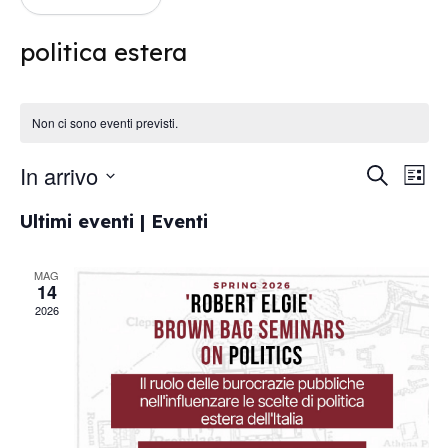
politica estera
Non ci sono eventi previsti.
In arrivo
Ev
Eventi
Cerca
Lista
Vis
Seleziona
Ricerc
Ultimi eventi | Eventi
la
Na
data.
e
MAG
viste
14
2026
Navig