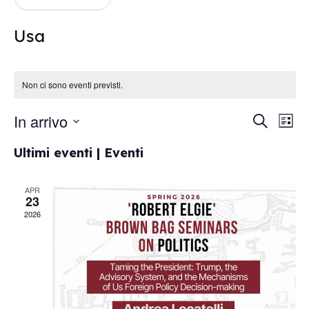
Usa
Non ci sono eventi previsti.
In arrivo
Ev
Eventi
Cerca
Lista
Vis
Seleziona
Ricerc
Ultimi eventi | Eventi
la
Na
data.
e
APR
viste
23
2026
Navig