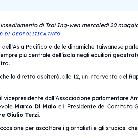
 insediamento di Tsai Ing-wen mercoledì 20 maggio 
B DI GEOPOLITICA.INFO
osi dell’Asia Pacifico e delle dinamiche taiwanese par
mpre più centrale dell’isola negli equilibri geostrat
tro.
e la diretta ospiterà, alle 12, un intervento del Rap
il vicepresidente dall’Associazione parlamentare Amic
evole
Marco Di Maio
e il Presidente del Comitato G
e Giulio Terzi
.
casione per ascoltare i giornalisti e gli studiosi ch