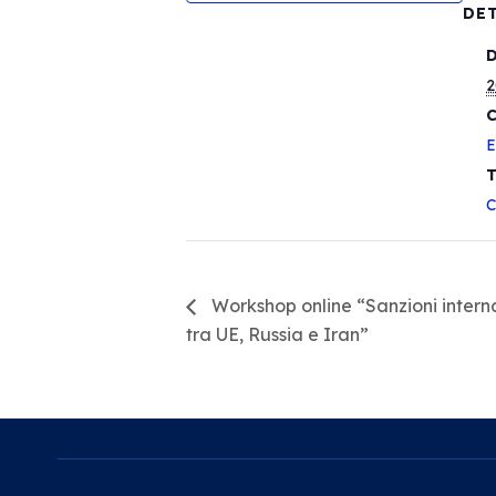
DE
D
2
C
E
T
C
Workshop online “Sanzioni interna
tra UE, Russia e Iran”