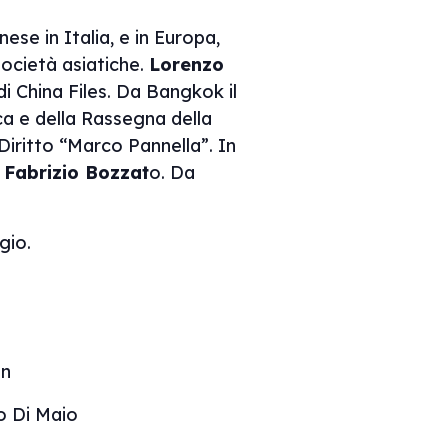
ese in Italia, e in Europa,
società asiatiche.
Lorenzo
di China Files. Da Bangkok il
ica e della Rassegna della
Diritto “Marco Pannella”. In
e
Fabrizio Bozzat
o. Da
gio.
an
o Di Maio