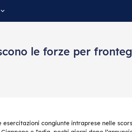
cono le forze per fronteg
 esercitazioni congiunte intraprese nelle scor
 Giappone e India, pochi giorni dopo l’annunci