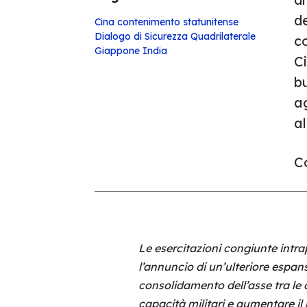
de
Cina
contenimento statunitense
Dialogo di Sicurezza Quadrilaterale
c
Giappone
India
Ci
bu
a
al
Co
Le esercitazioni congiunte intra
l’annuncio di un’ulteriore espan
consolidamento dell’asse tra le 
capacità militari e aumentare il