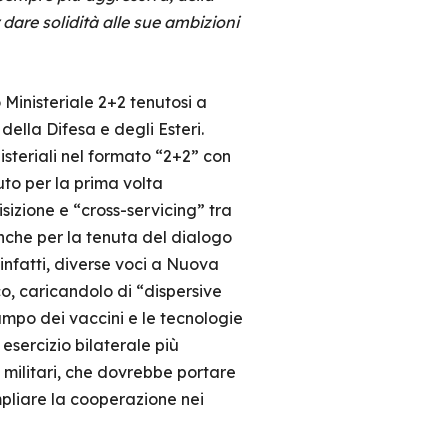
 dare solidità alle sue ambizioni
Ministeriale 2+2 tenutosi a
della Difesa e degli Esteri.
isteriali nel formato “2+2” con
uto per la prima volta
izione e “cross-servicing” tra
anche per la tenuta del dialogo
nfatti, diverse voci a Nuova
co, caricandolo di “dispersive
ampo dei vaccini e le tecnologie
esercizio bilaterale più
ff militari, che dovrebbe portare
pliare la cooperazione nei