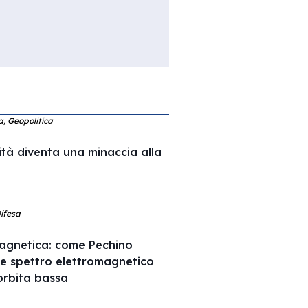
ca, Geopolitica
ità diventa una minaccia alla
Difesa
agnetica: come Pechino
 e spettro elettromagnetico
l’orbita bassa