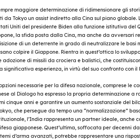
sempre maggiore determinazione di ridimensionare gli storic
 da Tokyo un assist indiretto alla Cina sul piano globale. L
tati Uniti del presidente Biden alla funzione istitutiva de
iappone, la sfida posta dalla Cina, ma anche da avversari 
sizione di un deterrente in grado di neutralizzare le basi mis
ssano colpire il Giappone. Rientra in quest’ottica lo svilupp
ile adozione di missili da crociera e balistici, che costituis
significativa esperienza, in virtù del suo confronto con il
opzioni necessarie per la difesa nazionale, comprese le c
ese al Dialogo ha espresso la propria determinazione a r
simi cinque anni e garantire un aumento sostanziale del bi
 Tokyo, che persegue da tempo una “normalizzazione” basat
tituzionale, l’India rappresenta un partner ideale, anche
 difesa giapponese. Quest’ultima, soffocata per decenni dai
istemi d’arma avanzati, potrebbe rappresentare una rispost