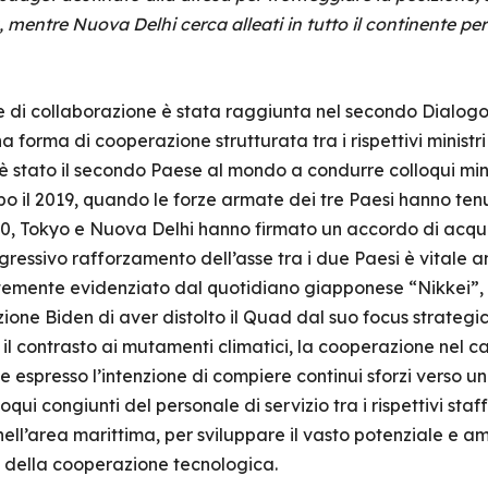
 mentre Nuova Delhi cerca alleati in tutto il continente per
e di collaborazione è stata raggiunta nel secondo Dialogo 
 forma di cooperazione strutturata tra i rispettivi ministri 
e è stato il secondo Paese al mondo a condurre colloqui min
po il 2019, quando le forze armate dei tre Paesi hanno ten
20, Tokyo e Nuova Delhi hanno firmato un accordo di acquis
rogressivo rafforzamento dell’asse tra i due Paesi è vitale 
emente evidenziato dal quotidiano giapponese “Nikkei”, i
ione Biden di aver distolto il Quad dal suo focus strategi
il contrasto ai mutamenti climatici, la cooperazione nel c
 espresso l’intenzione di compiere continui sforzi verso un 
oqui congiunti del personale di servizio tra i rispettivi sta
l’area marittima, per sviluppare il vasto potenziale e am
e della cooperazione tecnologica.