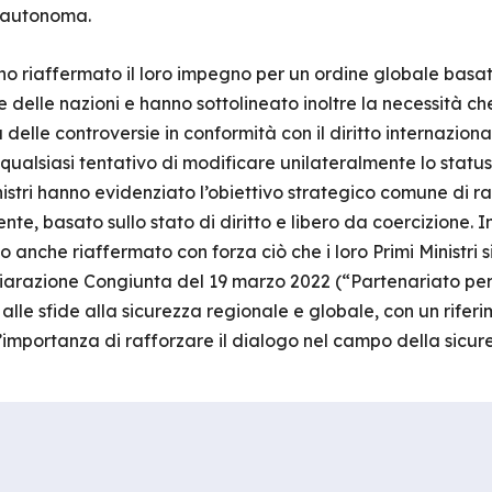
ca autonoma.
nno riaffermato il loro impegno per un ordine globale basat
le delle nazioni e hanno sottolineato inoltre la necessità che
delle controversie in conformità con il diritto internaziona
 qualsiasi tentativo di modificare unilateralmente lo stat
nistri hanno evidenziato l’obiettivo strategico comune di 
liente, basato sullo stato di diritto e libero da coercizione.
no anche riaffermato con forza ciò che i loro Primi Ministri
hiarazione Congiunta del 19 marzo 2022 (“Partenariato per
lle sfide alla sicurezza regionale e globale, con un riferim
l’importanza di rafforzare il dialogo nel campo della sicu