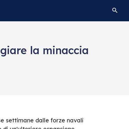
giare la minaccia
se settimane dalle forze navali
o di un'ulteriore espansione