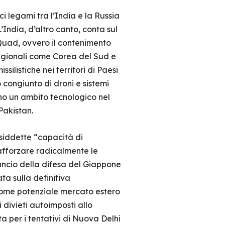
i legami tra l’India e la Russia
’India, d’altro canto, conta sul
l Quad, ovvero il contenimento
regionali come Corea del Sud e
silistiche nei territori di Paesi
o congiunto di droni e sistemi
cono un ambito tecnologico nel
 Pakistan.
osiddette “capacità di
afforzare radicalmente le
lancio della difesa del Giappone
a sulla definitiva
 come potenziale mercato estero
 divieti autoimposti allo
a per i tentativi di Nuova Delhi