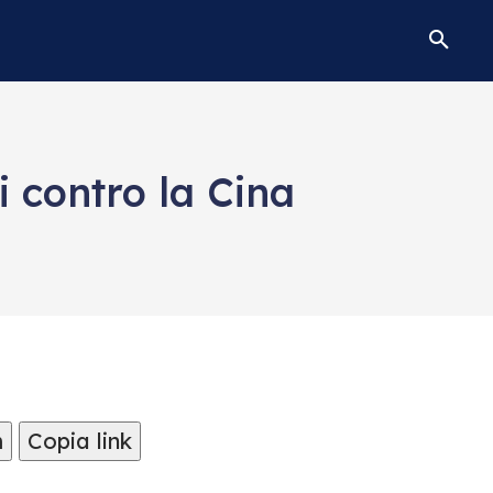
i contro la Cina
m
Copia link