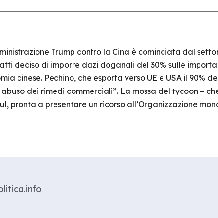
nistrazione Trump contro la Cina è cominciata dal settore
i deciso di imporre dazi doganali del 30% sulle importazio
mia cinese. Pechino, che esporta verso UE e USA il 90% dei
un abuso dei rimedi commerciali”. La mossa del tycoon – ch
eul, pronta a presentare un ricorso all’Organizzazione mo
litica.info