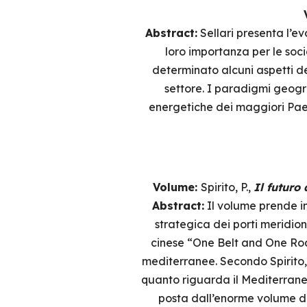
Abstract:
Sellari presenta l’ev
loro importanza per le soc
determinato alcuni aspetti dei
settore. I paradigmi geogra
energetiche dei maggiori Paes
Volume:
Spirito, P.,
Il futuro
Abstract:
Il volume prende in 
strategica dei porti meridiona
cinese “One Belt and One Road
mediterranee. Secondo Spirito, 
quanto riguarda il Mediterraneo
posta dall’enorme volume di 