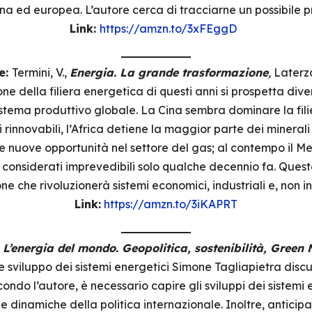
ana ed europea. L’autore cerca di tracciarne un possibile pr
Link:
https://amzn.to/3xFEggD
e:
Termini, V.,
Energia. La grande trasformazione
,
Laterz
e della filiera energetica di questi anni si prospetta div
stema produttivo globale. La Cina sembra dominare la fili
 rinnovabili, l’Africa detiene la maggior parte dei minerali
re nuove opportunità nel settore del gas; al contempo il M
 considerati imprevedibili solo qualche decennio fa. Questo
 che rivoluzionerà sistemi economici, industriali e, non in
Link:
https://amzn.to/3iKAPRT
,
L’energia del mondo. Geopolitica, sostenibilità, Green
e sviluppo dei sistemi energetici Simone Tagliapietra discut
ondo l’autore, è necessario capire gli sviluppi dei sistemi 
e dinamiche della politica internazionale. Inoltre, antici