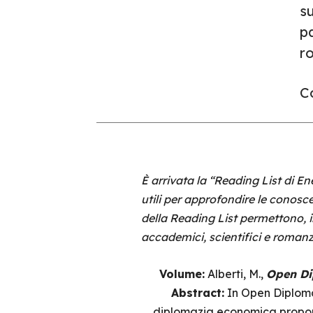
su
pa
r
Co
È arrivata la “Reading List di En
utili per approfondire le conosce
della Reading List permettono, i
accademici, scientifici e romanz
Volume:
Alberti, M.,
Open Di
Abstract:
In Open Diploma
diplomazia economica propone