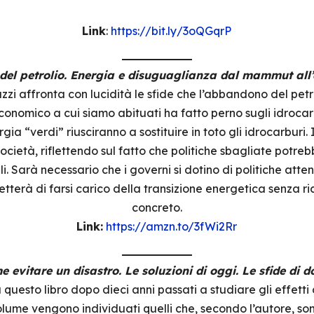
Link
:
https://bit.ly/3oQGqrP
del petrolio. Energia e disuguaglianza dal mammut all’
azzi affronta con lucidità le sfide che l’abbandono del petr
conomico a cui siamo abituati ha fatto perno sugli idrocarb
gia “verdi” riusciranno a sostituire in toto gli idrocarburi. 
società, riflettendo sul fatto che politiche sbagliate potr
i. Sarà necessario che i governi si dotino di politiche atten
tterà di farsi carico della transizione energetica senza 
concreto.
Link:
https://amzn.to/3fWi2Rr
 evitare un disastro. Le soluzioni di oggi. Le sfide di 
 questo libro dopo dieci anni passati a studiare gli effet
lume vengono individuati quelli che, secondo l’autore, sono