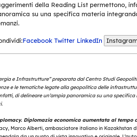
ggerimenti della Reading List permettono, infa
noramica su una specifica materia integrando t
omanzi.
ndividi:
Facebook
Twitter
LinkedIn
Instagra
ergia e Infrastrutture” preparata dal Centro Studi Geopolitica
nze e le tematiche legate alla geopolitica delle infrastruttu
nfatti, di delineare un’ampia panoramica su una specifica 
i.
plomacy. Diplomazia economica aumentata al tempo d
cy, Marco Alberti, ambasciatore italiano in Kazakhstan d
ndola da un punto di vista innovativo e originale. L’auto