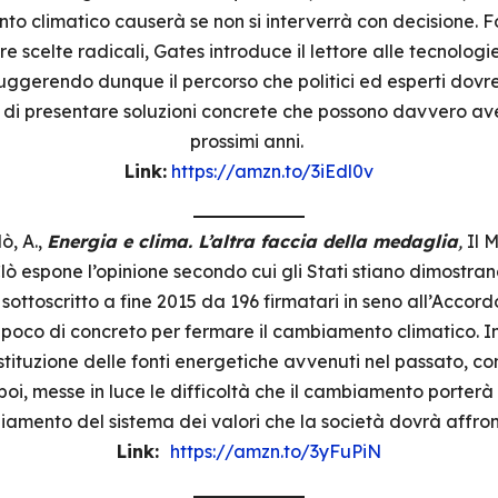
to climatico causerà se non si interverrà con decisione. F
e scelte radicali, Gates introduce il lettore alle tecnologi
uggerendo dunque il percorso che politici ed esperti dovr
a di presentare soluzioni concrete che possono davvero ave
prossimi anni.
Link:
https://amzn.to/3iEdl0v
lò, A.,
Energia e clima. L’altra faccia della medaglia
,
Il 
lò espone l’opinione secondo cui gli Stati stiano dimostr
 sottoscritto a fine 2015 da 196 firmatari in seno all’Accord
poco di concreto per fermare il cambiamento climatico. Inol
 sostituzione delle fonti energetiche avvenuti nel passato, co
poi, messe in luce le difficoltà che il cambiamento porterà
amento del sistema dei valori che la società dovrà affro
Link:
https://amzn.to/3yFuPiN