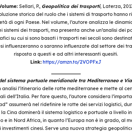
Volume:
Sellari, P.,
Geopolitica dei trasporti
, Laterza, 201
oluzione storica del ruolo che i sistemi di trasporto hanno r
ietà di ogni Paese. Nel volume, l’autore analizza le dinam
 sistemi dei trasporti, ma presenta anche un’analisi dei pos
fici su cui si sono basati i trasporti nei secoli sono destin
i influenzeranno o saranno influenzate dal settore dei tra
risposta a questi e ad altri interessanti quesiti.
Link:
https://amzn.to/2VOPFxJ
 del sistema portuale meridionale tra Mediterraneo e Via
analisi l’itinerario delle rotte mediterranee e mette al ce
li dell’Italia. Per fare questo, l’autore considera l’import
” assumerà nel ridefinire le rotte dei servizi logistici, 
la Cina dominerà il sistema logistico e portuale a livello i
 e in Nord Africa, in quanto l’Europa non è in grado, al m
investimenti cinesi. Serve una nuova strategia geopolitica