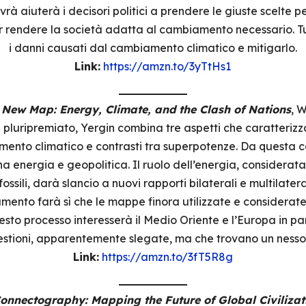
rà aiuterà i decisori politici a prendere le giuste scelte 
r rendere la società adatta al cambiamento necessario. Tutt
i danni causati dal cambiamento climatico e mitigarlo.
Link:
https://amzn.to/3yTtHs1
 New Map: Energy, Climate, and the Clash of Nations
, 
 pluripremiato, Yergin combina tre aspetti che caratteriz
amento climatico e contrasti tra superpotenze. Da questa
nergia e geopolitica. Il ruolo dell’energia, considerata
sili, darà slancio a nuovi rapporti bilaterali e multilateral
eamento farà sì che le mappe finora utilizzate e considera
esto processo interesserà il Medio Oriente e l’Europa in part
uestioni, apparentemente slegate, ma che trovano un nesso
Link:
https://amzn.to/3fT5R8g
onnectography: Mapping the Future of Global Civilizat