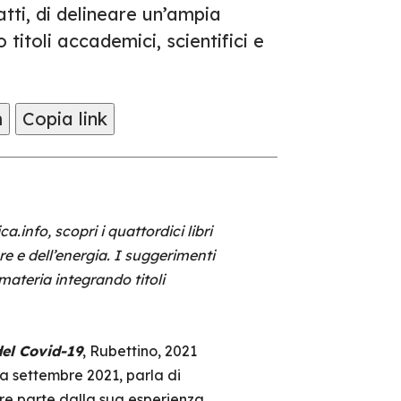
tti, di delineare un’ampia
itoli accademici, scientifici e
m
Copia link
.info, scopri i quattordici libri
re e dell’energia. I suggerimenti
materia integrando titoli
el Covid-19
, Rubettino, 2021
a settembre 2021, parla di
re parte dalla sua esperienza