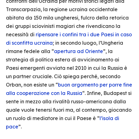
confronti dell’Ucraina per motivi storici legati alla
Transcarpazia, la regione ucraina occidentale
abitata da 150 mila ungheresi, fulcro della retorica
dei gruppi sciovinisti magiari che rivendicano la
necessità di
ripensare i confini tra i due Paesi in caso
di sconfitta ucraina
; in secondo luogo, l’Ungheria
rimane fedele alla “
apertura ad Oriente
”, la
strategia di politica estera di avvicinamento ai
Paesi emergenti avviata nel 2010 in cui la Russia è
un partner cruciale. Ciò spiega perché, secondo
Orban, non esiste un “
buon argomento per porre fine
alla cooperazione con la Russia
“. Infine, Budapest si
sente in mezzo alla rivalità russo-americana dalla
quale vuole tenersi fuori ma, al contempo, giocando
un ruolo di mediatore in cui il Paese è “
l’isola di
pace
”.