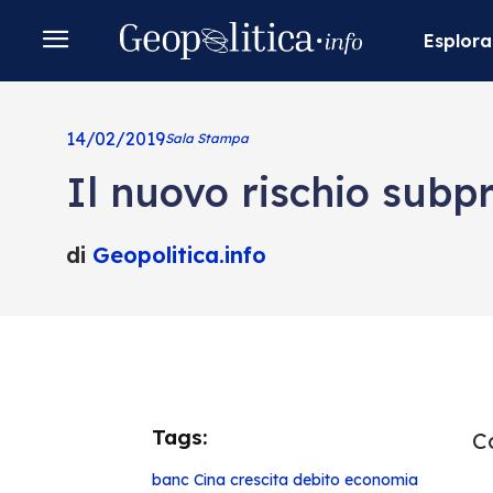
Esplora
14/02/2019
Sala Stampa
Il nuovo rischio subp
di
Geopolitica.info
Tags:
Co
banc
Cina
crescita
debito
economia