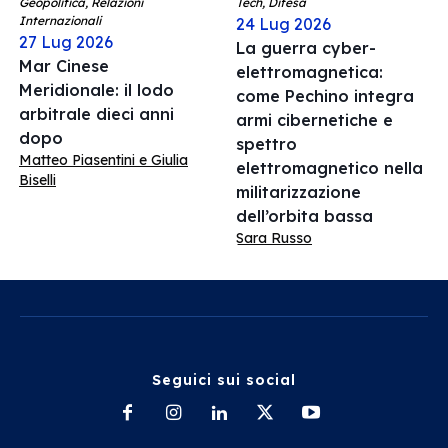
Geopolitica, Relazioni
Tech, Difesa
Internazionali
24 Lug 2026
27 Lug 2026
La guerra cyber-
Mar Cinese
elettromagnetica:
Meridionale: il lodo
come Pechino integra
arbitrale dieci anni
armi cibernetiche e
dopo
spettro
Matteo Piasentini e Giulia
elettromagnetico nella
Biselli
militarizzazione
dell’orbita bassa
Sara Russo
Seguici sui social