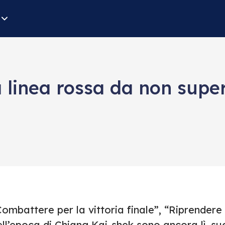
a linea rossa da non supe
ombattere per la vittoria finale”, “Riprendere i
ll’epoca di Chiang Kai-shek sono ancora lì, sug