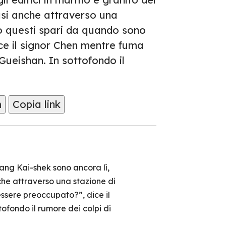
usi anche attraverso una
to questi spari da quando sono
ce il signor Chen mentre fuma
 Gueishan. In sottofondo il
m
Copia link
iang Kai-shek sono ancora lì,
che attraverso una stazione di
essere preoccupato?”, dice il
tofondo il rumore dei colpi di