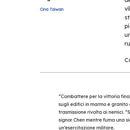
v
Cina
Taiwan
st
p
un
ru
Co
“Combattere per la vittoria fina
sugli edifici in marmo e granito
trasmissione rivolta ai nemici. 
signor Chen mentre fuma una siga
un’esercitazione militare.