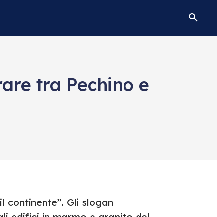
rare tra Pechino e
l continente”. Gli slogan
li edifici in marmo e granito del