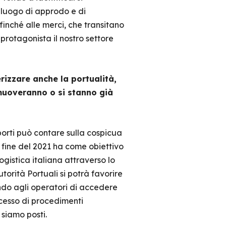
n luogo di approdo e di
finché alle merci, che transitano
protagonista il nostro settore
rizzare anche la portualità,
 muoveranno o si stanno già
porti può contare sulla cospicua
 fine del 2021 ha come obiettivo
gistica italiana attraverso lo
torità Portuali si potrà favorire
endo agli operatori di accedere
ccesso di procedimenti
 siamo posti.