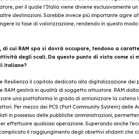
atore, per il quale l’Italia viene diviene esclusivamente u
altre destinazioni. Sarebbe invece più importante agire af
ungere la fase di valorizzazione, rendendo in questo modo 
e, di cui RAM spa si dovrà occupare, tendono a caratte
ttività degli scali. Da questo punto di vista come si
i italiane?
 Resilienza il capitolo dedicato alla digitalizzazione dei 
he RAM gestirà in qualità di soggetto attuatore. RAM dalla
izzare una piattaforma in grado di armonizzare la catena lo
 attori. Per mezzo dei PCS (Port Community System) delle Au
 dati in possesso delle pubbliche amministrazioni, permett
A per effettuare qualsiasi operazione. Superando anche l’e
omplicato il raggiungimento degli obiettivi sfidanti che ci