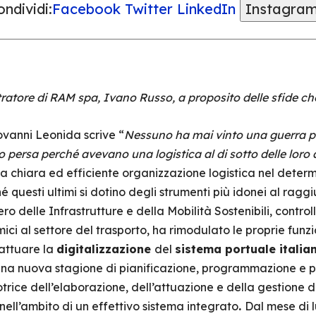
ndividi:
Facebook
Twitter
LinkedIn
Instagra
tratore di RAM spa, Ivano Russo, a proposito delle sfide che
ovanni Leonida scrive “
Nessuno ha mai vinto una guerra p
 persa perché avevano una logistica al di sotto delle loro
 chiara ed efficiente organizzazione logistica nel deter
é questi ultimi si dotino degli strumenti più idonei al raggi
ero delle Infrastrutture e della Mobilità Sostenibili, contr
ci al settore del trasporto, ha rimodulato le proprie funzion
 attuare la
digitalizzazione
del
sistema portuale italia
 una nuova stagione di pianificazione, programmazione e p
trice dell’elaborazione, dell’attuazione e della gestione de
 nell’ambito di un effettivo sistema integrato
.
Dal mese di l