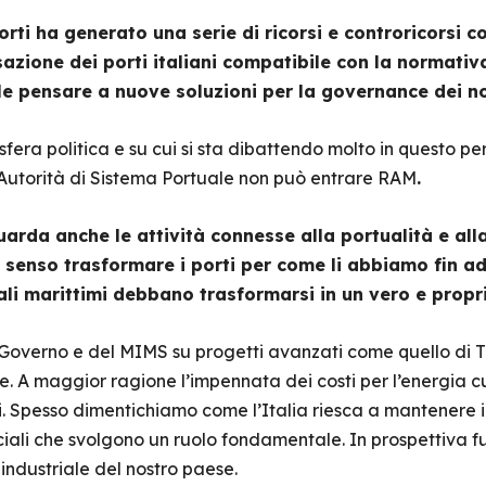
orti ha generato una serie di ricorsi e controricorsi c
azione dei porti italiani compatibile con la normativa 
e pensare a nuove soluzioni per la governance dei no
fera politica e su cui si sta dibattendo molto in questo pe
e Autorità di Sistema Portuale non può entrare RAM
.
uarda anche le attività connesse alla portualità e alla
 senso trasformare i porti per come li abbiamo fin ad
cali marittimi debbano trasformarsi in un vero e prop
Governo e del MIMS su progetti avanzati come quello di Tr
. A maggior ragione l’impennata dei costi per l’energia c
ali. Spesso dimentichiamo come l’Italia riesca a mantenere il
ali che svolgono un ruolo fondamentale. In prospettiva fut
industriale del nostro paese.