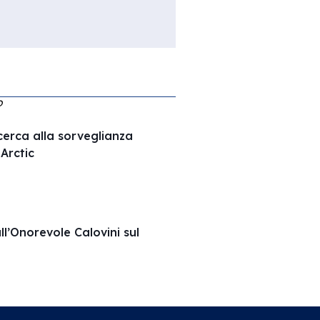
O
ricerca alla sorveglianza
Arctic
ll’Onorevole Calovini sul