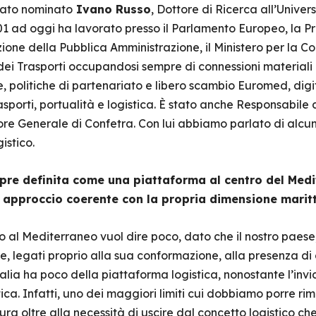
stato nominato
Ivano Russo
, Dottore di Ricerca all’Univers
001 ad oggi ha lavorato presso il Parlamento Europeo, la Pr
azione della Pubblica Amministrazione, il Ministero per la Co
 dei Trasporti occupandosi sempre di connessioni materiali 
, politiche di partenariato e libero scambio Euromed, digi
asporti, portualità e logistica. È stato anche Responsabile 
tore Generale di Confetra. Con lui abbiamo parlato di alcun
gistico.
empre definita come una piattaforma al centro del Med
approccio coerente con la propria dimensione maritt
al Mediterraneo vuol dire poco, dato che il nostro paese, r
ale, legati proprio alla sua conformazione, alla presenza di
lia ha poco della piattaforma logistica, nonostante l’invi
ica. Infatti, uno dei maggiori limiti cui dobbiamo porre ri
ura oltre alla necessità di uscire dal concetto logistico ch