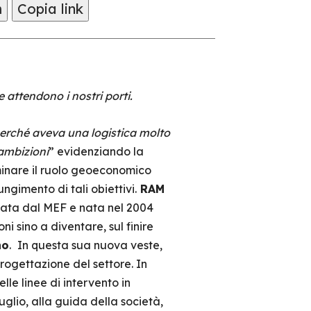
m
Copia link
 attendono i nostri porti.
erché aveva una logistica molto
 ambizioni
” evidenziando la
minare il ruolo geoeconomico
ungimento di tali obiettivi.
RAM
ollata dal MEF e nata nel 2004
i sino a diventare, sul finire
no
.
In questa sua nuova veste,
rogettazione del settore. In
lle linee di intervento in
uglio, alla guida della società,