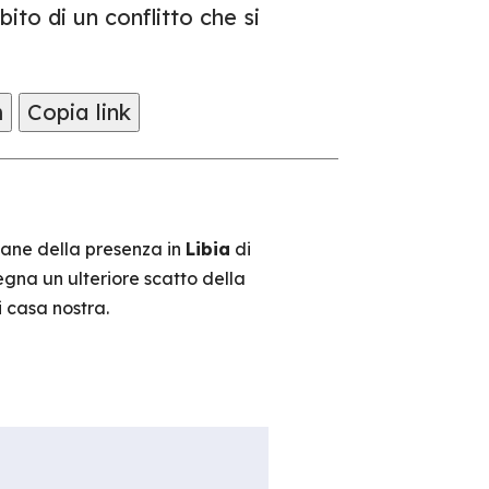
ito di un conflitto che si
m
Copia link
ane della presenza in
Libia
di
segna un ulteriore scatto della
i casa nostra.