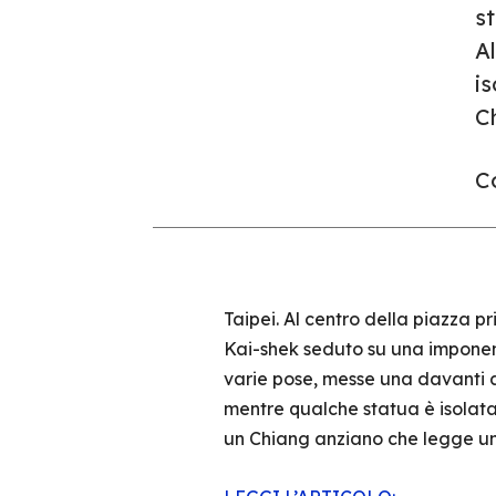
st
Al
i
Ch
Co
Taipei. Al centro della piazza 
Kai-shek seduto su una imponente
varie pose, messe una davanti al
mentre qualche statua è isolata
un Chiang anziano che legge un