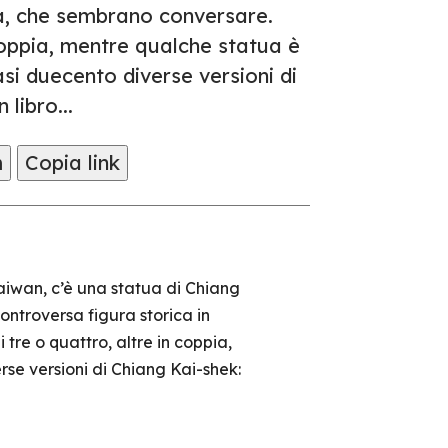
ra, che sembrano conversare.
 coppia, mentre qualche statua è
si duecento diverse versioni di
libro...
m
Copia link
Taiwan, c’è una statua di Chiang
ontroversa figura storica in
tre o quattro, altre in coppia,
se versioni di Chiang Kai-shek: