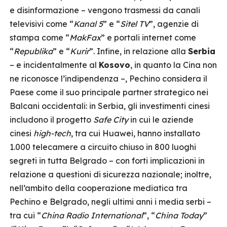
e disinformazione – vengono trasmessi da canali
televisivi come “
Kanal 5
” e “
Sitel TV
”, agenzie di
stampa come “
MakFax
” e portali internet come
“
Republika
” e “
Kurir
”. Infine, in relazione alla
Serbia
– e incidentalmente al
Kosovo
, in quanto la Cina non
ne riconosce l’indipendenza –, Pechino considera il
Paese come il suo principale partner strategico nei
Balcani occidentali: in Serbia, gli investimenti cinesi
includono il progetto
Safe City
in cui le aziende
cinesi
high-tech
, tra cui Huawei, hanno installato
1.000 telecamere a circuito chiuso in 800 luoghi
segreti in tutta Belgrado – con forti implicazioni in
relazione a questioni di sicurezza nazionale; inoltre,
nell’ambito della cooperazione mediatica tra
Pechino e Belgrado, negli ultimi anni i media serbi –
tra cui “
China Radio International
”, “
China Today
”