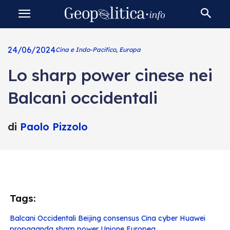
24/06/2024
Cina e Indo-Pacifico
,
Europa
Lo sharp power cinese nei
Balcani occidentali
di
Paolo Pizzolo
Tags:
Balcani Occidentali
Beijing consensus
Cina
cyber
Huawei
propaganda
sharp power
Unione Europea