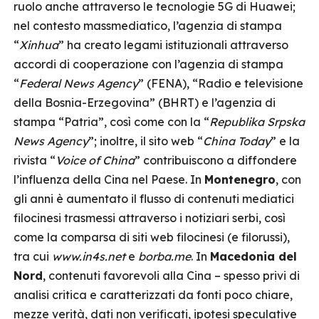
ruolo anche attraverso le tecnologie 5G di Huawei;
nel contesto massmediatico, l’agenzia di stampa
“
Xinhua
” ha creato legami istituzionali attraverso
accordi di cooperazione con l’agenzia di stampa
“
Federal News Agency
” (FENA), “Radio e televisione
della Bosnia-Erzegovina” (BHRT) e l’agenzia di
stampa “Patria”, così come con la “
Republika Srpska
News Agency
”; inoltre, il sito web “
China Today
” e la
rivista “
Voice of China
” contribuiscono a diffondere
l’influenza della Cina nel Paese. In
Montenegro
, con
gli anni è aumentato il flusso di contenuti mediatici
filocinesi trasmessi attraverso i notiziari serbi, così
come la comparsa di siti web filocinesi (e filorussi),
tra cui
www.in4s.net
e
borba.me
. In
Macedonia del
Nord
, contenuti favorevoli alla Cina – spesso privi di
analisi critica e caratterizzati da fonti poco chiare,
mezze verità, dati non verificati, ipotesi speculative