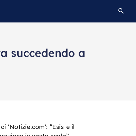
sta succedendo a
i ‘Notizie.com’: “Esiste il
erazione in vasta scala”.