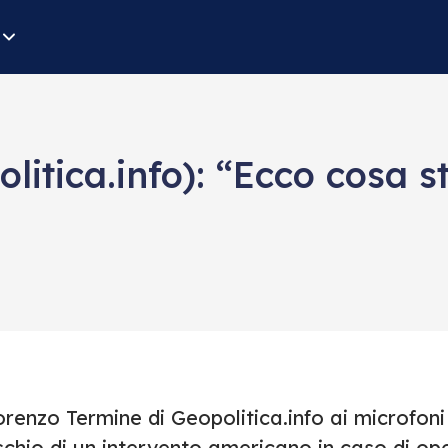
litica.info): “Ecco cosa 
renzo Termine di Geopolitica.info ai microfoni d
schio di un intervento americano in caso di op