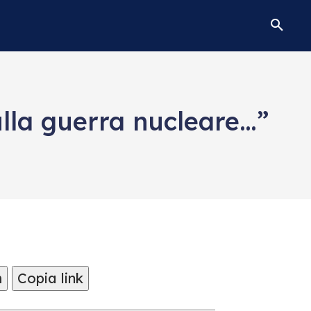
ulla guerra nucleare…”
m
Copia link