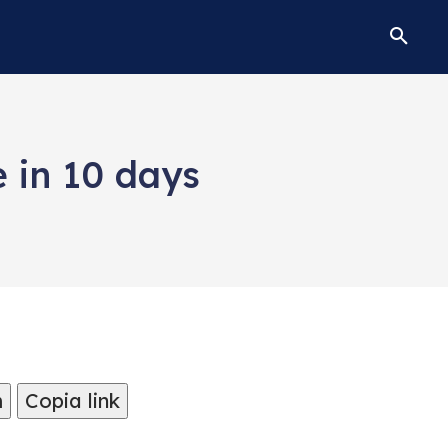
 in 10 days
m
Copia link