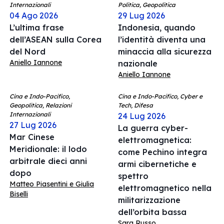
Internazionali
Politica, Geopolitica
04 Ago 2026
29 Lug 2026
L’ultima frase
Indonesia, quando
dell’ASEAN sulla Corea
l’identità diventa una
del Nord
minaccia alla sicurezza
Aniello Iannone
nazionale
Aniello Iannone
Cina e Indo-Pacifico,
Cina e Indo-Pacifico, Cyber e
Geopolitica, Relazioni
Tech, Difesa
Internazionali
24 Lug 2026
27 Lug 2026
La guerra cyber-
Mar Cinese
elettromagnetica:
Meridionale: il lodo
come Pechino integra
arbitrale dieci anni
armi cibernetiche e
dopo
spettro
Matteo Piasentini e Giulia
elettromagnetico nella
Biselli
militarizzazione
dell’orbita bassa
Sara Russo