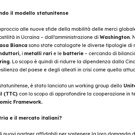
ndo il modello statunitense
roccio alle nuove sfide della mobilità delle merci globale
 ostilità in Ucraina – dall’amministrazione di
Washington
. 
asa Bianca
sono state catalogate le diverse tipologie di m
duttori
, i
metalli rari
e le
batterie
– cercando di bilancia
ring
. Lo scopo è quindi di ridurre la dipendenza dalla Cina
ilienza del paese e degli alleati in crisi come quella attua
 statunitense, è stato lanciato un working group dello
Unit
l (TTC)
con lo scopo di approfondire la cooperazione in tem
nomic Framework.
ria e il mercato italiani?
di nuovi partner affidabili per sostenere la loro domanda d