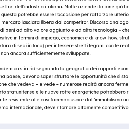
ettori dell’industria italiana. Molte aziende italiane già han
e questa potrebbe essere l’occasione per rafforzare ulteri
mercato lasciata libera dai competitor. Discorso analogo 
di beni ad alto valore aggiunto e ad alta tecnologia – che
sitive in termini di impiego, economici e di know-how, sfru
ura di sedi in loco) per intessere stretti legami con le real
non ancora sufficientemente sviluppate.
ndemico stia ridisegnando la geografia dei rapporti econo
tema paese, devono saper sfruttare le opportunità che si s
ne che vedeva – e vede – numerose realtà ancora ferme ag
cato statunitense e le nuove rotte energetiche potrebber
e resistente alle crisi facendo uscire dall’immobilismo u
istema internazionale, deve ritornare altamente competitivo 