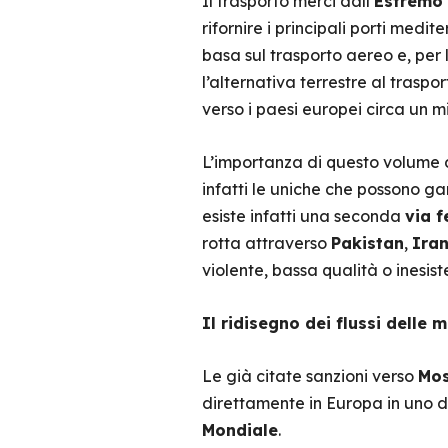
Il trasporto merci dall’
Estremo
rifornire i principali porti medit
basa sul trasporto aereo e, per 
l’alternativa terrestre al traspo
verso i paesi europei circa un mi
L’importanza di questo volume d
infatti le uniche che possono ga
esiste infatti una seconda
via f
rotta attraverso
Pakistan
,
Ira
violente, bassa qualità o inesiste
Il ridisegno dei flussi delle 
Le già citate sanzioni verso
Mo
direttamente in Europa in uno de
Mondiale
.