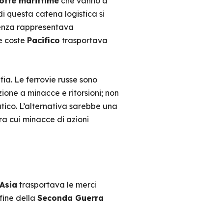
otte marittime
che vanno a
di questa catena logistica si
llenza rappresentava
e coste
Pacifico
trasportava
ia. Le ferrovie russe sono
ione a minacce e ritorsioni; non
atico. L’alternativa sarebbe una
tra cui minacce di azioni
Asia
trasportava le merci
fine della
Seconda Guerra