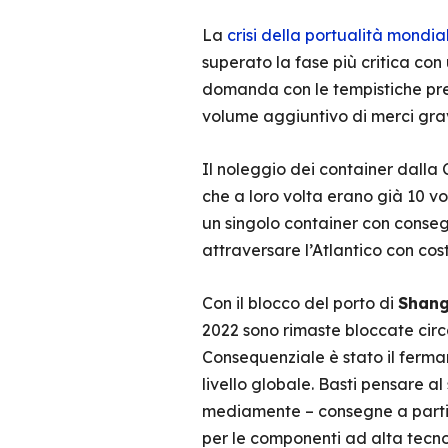
La
crisi della portualità mondia
superato la fase più critica co
domanda con le tempistiche pre-2
volume aggiuntivo di merci grava
Il noleggio dei container dalla 
che a loro volta erano già 10 vol
un singolo container con consegu
attraversare l’Atlantico con cost
Con il blocco del porto di
Shang
2022 sono rimaste bloccate circ
Consequenziale è stato il fermars
livello globale. Basti pensare al
mediamente – consegne a partire
per le componenti ad alta tecno