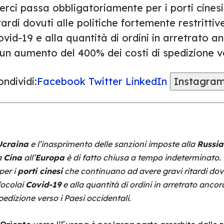
erci passa obbligatoriamente per i porti cines
tardi dovuti alle politiche fortemente restrittiv
vid-19 e alla quantità di ordini in arretrato a
un aumento del 400% dei costi di spedizione ve
ndividi:
Facebook
Twitter
LinkedIn
Instagra
Ucraina
e l’inasprimento delle sanzioni imposte alla
Russia
a
Cina
all’
Europa
è di fatto chiusa a tempo indeterminato. 
per i
porti cinesi
che continuano ad avere gravi ritardi dovu
focolai
Covid-19
e alla quantità di ordini in arretrato ancor
edizione verso i Paesi occidentali.