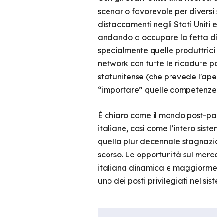
scenario favorevole per diversi s
distaccamenti negli Stati Uniti 
andando a occupare la fetta di 
specialmente quelle produttrici 
network con tutte le ricadute po
statunitense (che prevede l’apert
“importare” quelle competenze 
È chiaro come il mondo post-pa
italiane, così come l’intero sis
quella pluridecennale stagnazio
scorso. Le opportunità sul mer
italiana dinamica e maggiorment
uno dei posti privilegiati nel s