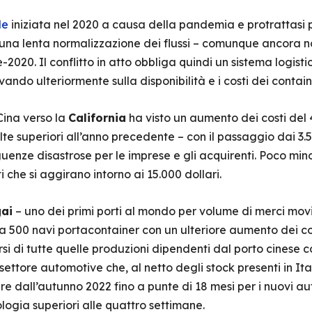
le
iniziata nel 2020 a causa della pandemia e protrattasi 
n una lenta normalizzazione dei flussi – comunque ancora n
020. Il conflitto in atto obbliga quindi un sistema logist
ndo ulteriormente sulla disponibilità e i costi dei contain
Cina verso la
California
ha visto un aumento dei costi del 
te superiori all’anno precedente – con il passaggio dai 3.50
enze disastrose per le imprese e gli acquirenti. Poco minor
i che si aggirano intorno ai 15.000 dollari.
ai
– uno dei primi porti al mondo per volume di merci mov
a 500 navi portacontainer con un ulteriore aumento dei cos
i di tutte quelle produzioni dipendenti dal porto cinese con 
 settore automotive che, al netto degli stock presenti in It
 dall’autunno 2022 fino a punte di 18 mesi per i nuovi aut
logia superiori alle quattro settimane.