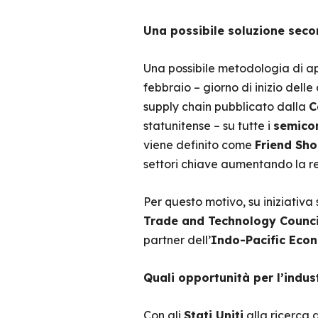
Una possibile soluzione seco
Una possibile metodologia di app
febbraio – giorno di inizio delle
supply chain pubblicato dalla
C
statunitense – su tutte i
semicon
viene definito come
Friend Sho
settori chiave aumentando la res
Per questo motivo, su iniziativa
Trade and Technology Counci
partner dell’
Indo-Pacific Eco
Quali opportunità per l’indust
Con gli
Stati Uniti
alla ricerca 