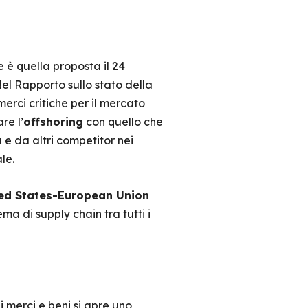
 è quella proposta il 24
Nel Rapporto sullo stato della
erci critiche per il mercato
re l’
offshoring
con quello che
 e da altri competitor nei
le.
ed States-European Union
a di supply chain tra tutti i
i merci e beni si apre uno