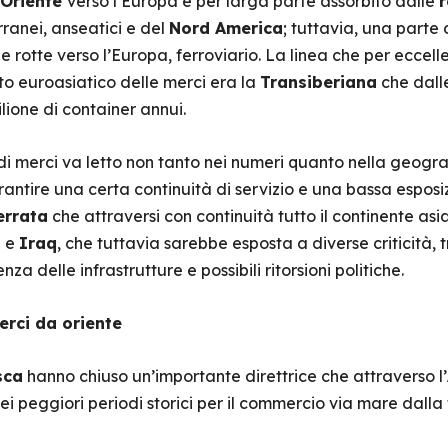
 Oriente
verso l’Europa è per larga parte assorbito dalle
r
erranei, anseatici e del
Nord America
; tuttavia, una parte 
le rotte verso l’Europa, ferroviario. La linea che per ecce
rto euroasiatico delle merci era la
Transiberiana
che dall
lione di container annui.
i merci va letto non tanto nei numeri quanto nella geograf
rantire una certa continuità di servizio e una bassa esposiz
errata
che attraversi con continuità tutto il continente asi
n
e
Iraq
, che tuttavia sarebbe esposta a diverse criticità, 
nza delle infrastrutture e possibili ritorsioni politiche.
merci da oriente
sca
hanno chiuso un’importante direttrice che attraverso l’
i peggiori periodi storici per il commercio via mare dalla 