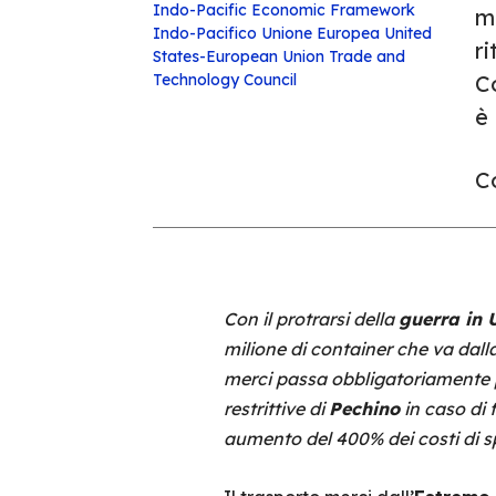
Indo-Pacific Economic Framework
m
Indo-Pacifico
Unione Europea
United
ri
States-European Union Trade and
Technology Council
Co
è 
Co
Con il protrarsi della
guerra in 
milione di container che va dall
merci passa obbligatoriamente 
restrittive di
Pechino
in caso di 
aumento del 400% dei costi di sp