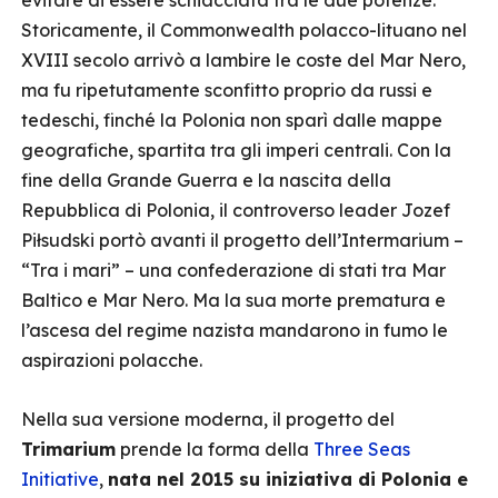
evitare di essere schiacciata tra le due potenze.
Storicamente, il Commonwealth polacco-lituano nel
XVIII secolo arrivò a lambire le coste del Mar Nero,
ma fu ripetutamente sconfitto proprio da russi e
tedeschi, finché la Polonia non sparì dalle mappe
geografiche, spartita tra gli imperi centrali. Con la
fine della Grande Guerra e la nascita della
Repubblica di Polonia, il controverso leader Jozef
Piłsudski portò avanti il progetto dell’Intermarium –
“Tra i mari” – una confederazione di stati tra Mar
Baltico e Mar Nero. Ma la sua morte prematura e
l’ascesa del regime nazista mandarono in fumo le
aspirazioni polacche.
Nella sua versione moderna, il progetto del
Trimarium
prende la forma della
Three Seas
Initiative
,
nata nel 2015 su iniziativa di Polonia e