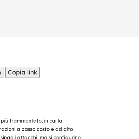
m
Copia link
più frammentato, in cui la
erazioni a basso costo e ad alto
ingoli attacchi, ma si configurino