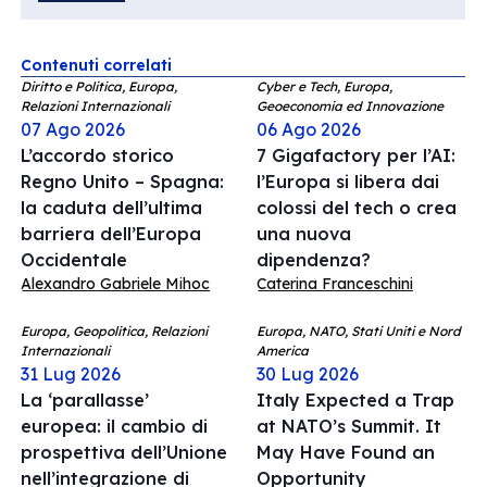
Contenuti correlati
Diritto e Politica, Europa,
Cyber e Tech, Europa,
Relazioni Internazionali
Geoeconomia ed Innovazione
07 Ago 2026
06 Ago 2026
L’accordo storico
7 Gigafactory per l’AI:
Regno Unito – Spagna:
l’Europa si libera dai
la caduta dell’ultima
colossi del tech o crea
barriera dell’Europa
una nuova
Occidentale
dipendenza?
Alexandro Gabriele Mihoc
Caterina Franceschini
Europa, Geopolitica, Relazioni
Europa, NATO, Stati Uniti e Nord
Internazionali
America
31 Lug 2026
30 Lug 2026
La ‘parallasse’
Italy Expected a Trap
europea: il cambio di
at NATO’s Summit. It
prospettiva dell’Unione
May Have Found an
nell’integrazione di
Opportunity