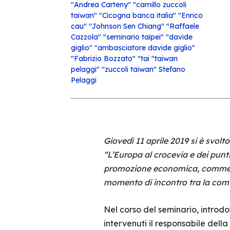
"Andrea Carteny"
"camillo zuccoli
taiwan"
"Cicogna banca italia"
"Enrico
cau"
"Johnson Sen Chiang"
"Raffaele
Cazzola"
"seminario taipei" "davide
giglio" "ambasciatore davide giglio"
"Fabrizio Bozzato"
"tai
"taiwan
pelaggi"
"zuccoli taiwan"
Stefano
Pelaggi
Giovedì 11 aprile 2019 si è svolto 
“L’Europa al crocevia e dei punt
promozione economica, commercia
momento di incontro tra la comu
Nel corso del seminario, introdo
intervenuti il responsabile della