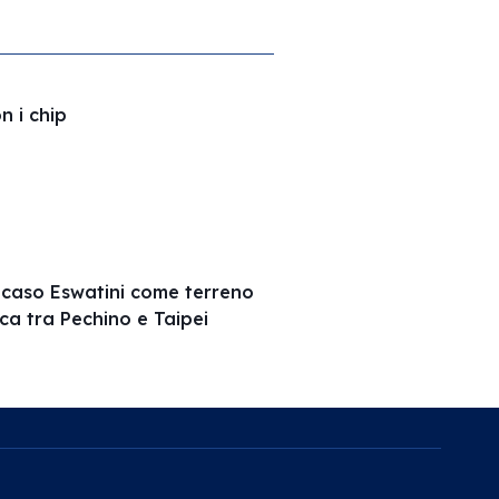
n i chip
l caso Eswatini come terreno
ca tra Pechino e Taipei