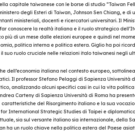
nella capitale taiwanese con le borse di studio “Taiwan Fel
inistero degli Esteri di Taiwan, Johnson Sen Chiang, e di
anti ministeriali, docenti e ricercatori universitari. Il Min
 far conoscere la realtà italiana e il ruolo strategico dell’
oco più di un mese dalle elezioni europee e quindi nel moment
omia, politica interna e politica estera. Giglio ha poi rico
l suo ruolo cruciale nelle relazioni italo taiwanesi negli u
 dell’economia italiana nel contesto europeo, sottolineand
iatici. Il professor Stefano Pelaggi di Sapienza Università 
tico, analizzando alcuni specifici casi in cui la vita politic
ndrea Carteny di Sapienza Università di Roma ha presentat
 caratteristiche del Risorgimento italiano e la sua vocazion
for International Strategic Studies di Taipei e diplomatico
ttuale, sia sul versante italiano sia internazionale, della 
n ha un ruolo chiave nella politica estera del Paese asiat