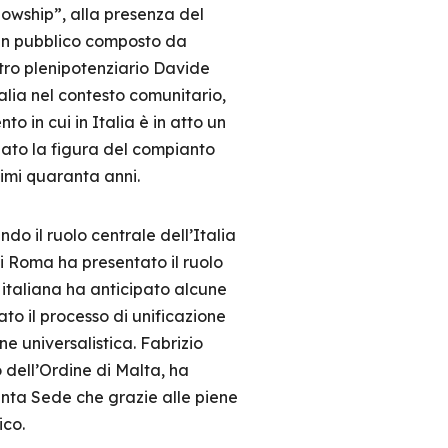
lowship”, alla presenza del
 un pubblico composto da
istro plenipotenziario Davide
Italia nel contesto comunitario,
o in cui in Italia è in atto un
rdato la figura del compianto
ltimi quaranta anni.
o il ruolo centrale dell’Italia
di Roma ha presentato il ruolo
a italiana ha anticipato alcune
o il processo di unificazione
e universalistica. Fabrizio
 dell’Ordine di Malta, ha
Santa Sede che grazie alle piene
ico.