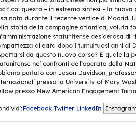
cifico: questa – in estrema sintesi – la nuova 
sa nota durante il recente vertice di Madrid. 
ella storia della compagine atlantica, voluta 
’amministrazione statunitense desiderosa di ria
ompattezza alleata dopo i tumultuosi anni di
spettarsi da questo nuovo corso? E quale la po
atunitense nei confronti dell’operato della Nat
bbiamo parlato con Jason Davidson, professore 
nternazionali presso la University of Mary Was
ellow presso New American Engagement Initiati
ndividi:
Facebook
Twitter
LinkedIn
Instagra