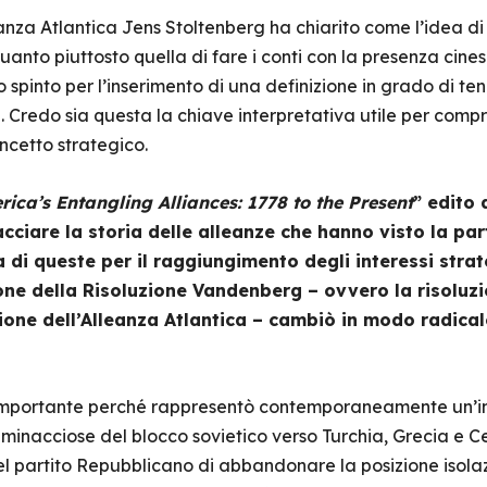
anza Atlantica Jens Stoltenberg ha chiarito come l’idea di
quanto piuttosto quella di fare i conti con la presenza cine
o spinto per l’inserimento di una definizione in grado di te
e. Credo sia questa la chiave interpretativa utile per com
ncetto strategico.
ica’s Entangling Alliances: 1778 to the Present
” edito
acciare la storia delle alleanze che hanno visto la par
 di queste per il raggiungimento degli interessi strat
ne della Risoluzione Vandenberg – ovvero la risoluz
one dell’Alleanza Atlantica – cambiò in modo radicale
importante perché rappresentò contemporaneamente un’in
i minacciose del blocco sovietico verso Turchia, Grecia e 
l partito Repubblicano di abbandonare la posizione isolaz