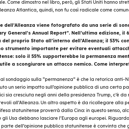
 Come dimostro nel libro, però, gli Stati Uniti hanno stret
l’Alleanza Atlantica, quindi, non fu così radicale come co
te dell’Alleanza viene fotografato da una serie di son
tary General’s Annual Report”. Nell’ultima edizione, 
del proprio Stato all’interno dell’Alleanza; il 53% co
 strumento importante per evitare eventuali attacchi d
itense: solo il 55% supporterebbe la permanenza ment
 utile a scongiurare un attacco nemico. Come interpr
 al sondaggio sulla “permanenza” è che la retorica anti-N
o un serio impatto sull’opinione pubblica di una certa pa
ci sia cresciuta negli anni della presidenza Trump, c’è da
evoli all’Alleanza. Un altro aspetto è da ricollegare alla p
ifesa statunitense proverrà dalla Cina: in questo senso, alc
e gli Usa debbano lasciare l’Europa agli europei. Riguardo
a parte dell’opinione pubblica statunitense è convinta che