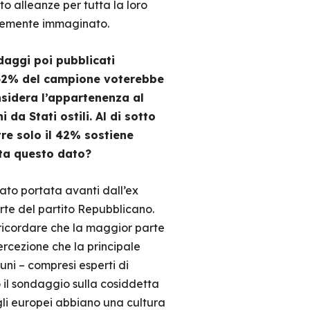
to alleanze per tutta la loro
munemente immaginato.
daggi poi pubblicati
il 62% del campione voterebbe
nsidera l’appartenenza al
a Stati ostili. Al di sotto
re solo il 42% sostiene
eta questo dato?
ato portata avanti dall’ex
rte del partito Repubblicano.
 ricordare che la maggior parte
ercezione che la principale
uni – compresi esperti di
 il sondaggio sulla cosiddetta
 gli europei abbiano una cultura