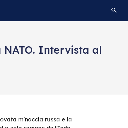
a NATO. Intervista al
novata minaccia russa e la
alla sola regione dell’Indo-