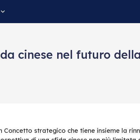
ida cinese nel futuro dell
n Concetto strategico che tiene insieme la rin
ospettiva di una sfida cinese non più limitata 