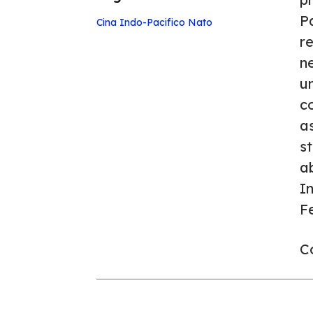
Pa
Cina
Indo-Pacifico
Nato
re
n
un
c
a
st
a
I
F
Co