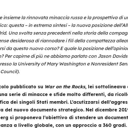
 insieme la rinnovata minaccia russa e la prospettiva di un
ico: questa – in estrema sintesi – la nuova posizione dell’A
drid. Una svolta senza precedenti nella storia della compag
se desiderosa di riannodare i fili della compattezza alleat
i da questo nuovo corso? E quale la posizione dell’opinio
to? Per capirne di più ne abbiamo parlato con Jason Davids
i presso la University of Mary Washington e Nonresident S
Council).
icolo pubblicato su
War on the Rocks
, lei sottolineava
 serie di minacce e sfide molto differenti, da ricoll
ica dei singoli Stati membri. L’acutizzarsi dell’aggre
ra del nuovo documento strategico. Nel dicembre 2019
berg si proponeva l’obiettivo di stendere un document
eanza a livello globale, con un approccio a 360 gradi. A