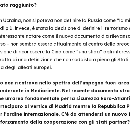
stato raggiunto?
n Ucraina, non si poteva non definire la Russia come “la m
 di più, invece, è stata la decisione di definire il terrori
è interessante notare come il nuovo documento dia rilevan
orso – non sembra essere attualmente al centro delle preocc
ione di riconoscere la Cina come “una sfida” agli interessi,
ratta di una definizione che non soddisfa a pieno gli Stati 
a degli alleati europei.
co non rientrava nello spettro dell’impegno fuori area 
derante in Medioriente. Nel recente documento strat
e un’area fondamentale per la sicurezza Euro-Atlantica
rtecipato al vertice di Madrid mentre la Repubblica 
r l’ordine internazionale. C’è da attendersi un nuovo
fforzamento della cooperazione con gli stati partner?