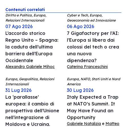
Contenuti correlati
Diritto e Politica, Europa,
Cyber e Tech, Europa,
Relazioni Internazionali
Geoeconomia ed Innovazione
07 Ago 2026
06 Ago 2026
L’accordo storico
7 Gigafactory per l’AI:
Regno Unito – Spagna:
l’Europa si libera dai
la caduta dell’ultima
colossi del tech o crea
barriera dell’Europa
una nuova
Occidentale
dipendenza?
Alexandro Gabriele Mihoc
Caterina Franceschini
Europa, Geopolitica, Relazioni
Europa, NATO, Stati Uniti e Nord
Internazionali
America
31 Lug 2026
30 Lug 2026
La ‘parallasse’
Italy Expected a Trap
europea: il cambio di
at NATO’s Summit. It
prospettiva dell’Unione
May Have Found an
nell’integrazione di
Opportunity
Gabriele Natalizia
e
Matteo
Moldova e Ucraina.