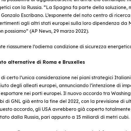
ergetici con la Russia. “La Spagna fa parte della soluzione
Gonzalo Escribano. L’esponente del noto centro di ricerca 
rtimenti agli altri stati europei sulla loro dipendenza da
 non possiamo” (AP News, 29 marzo 2022).
te riassumere l’odierna condizione di sicurezza energeti
to alternative di Roma e Bruxelles
i certo l’unica considerazione nei piani strategici Italian
’aiuto degli alleati europei, annunciando l’intenzione di im
esportare nei porti europei. Il nuovo accordo tra Washingt
bi di GNL già entro la fine del 2022, con la previsione di ul
questo accordo, gli USA avrebbero già coperto totalmente
tato dalla Russia, pari appunto a 15 miliardi di metri cubi.