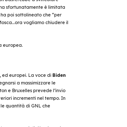
, ma sfortunatamente è limitata
ha poi sottolineato che “per
 Mosca…ora vogliamo chiudere il
ca europea.
i, ed europei. La voce di
Biden
pegnarsi a massimizzare le
on e Bruxelles prevede l’invio
teriori incrementi nel tempo. In
 le quantità di GNL che