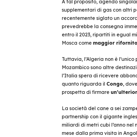
A tal proposito, agendo singol
supplementari di gas con altri 
recentemente siglato un accord
prevedrebbe la consegna immediat
entro il 2023, ripartiti in egua
Mosca come
maggior rifornito
Tuttavia, l’Algeria non è l’uni
Mozambico sono altre destinazion
l’Italia spera di ricevere abbon
quanto riguarda il
Congo
, dove
prospetta di firmare
un’ulterio
La società del cane a sei zampe 
partnership con il gigante ingl
miliardi di metri cubi l’anno nel
mese dalla prima visita in Angola