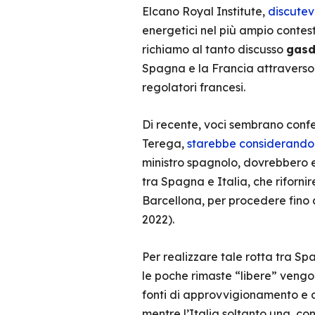
Elcano Royal Institute,
discute
energetici nel più ampio contest
richiamo al tanto discusso
gasd
Spagna e la Francia attraverso i
regolatori francesi.
Di recente, voci sembrano confe
Terega,
starebbe considerando
ministro spagnolo, dovrebbero 
tra Spagna e Italia, che riforni
Barcellona, per procedere fino 
2022).
Per realizzare tale rotta tra Sp
le poche rimaste “libere” vengon
fonti di approvvigionamento e 
mentre l’Italia soltanto una, co