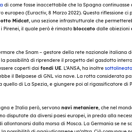
va
di come fosse inaccettabile che la Spagna continuasse ad
o europeo (Euractiv, 8 Marzo 2022). Questa riflessione ci 
otto Midcat
, una sezione infrastrutturale che permettere
 Pirenei, il quale però è rimasto
bloccato
dalle obiezioni 
rmare che Snam – gestore della rete nazionale italiana d
la possibilità di riprendere il progetto del gasdotto interrot
essere coperti dai
fondi UE
. L’ANSA, ha inoltre
sottolineat
rebbe il Belpaese di GNL via nave. La rotta considerata pa
a quello di La Spezia, e giungere poi al rigassificatore d
agna e Italia però, servono
navi metaniere
, che nel mond
o disputate da diversi paesi europei, in preda alla necessi
di allontanarsi dalla morsa di Mosca. La Germania se ne s
n la possibilità di aggiudicarsene un’altra. Ciò comunque 