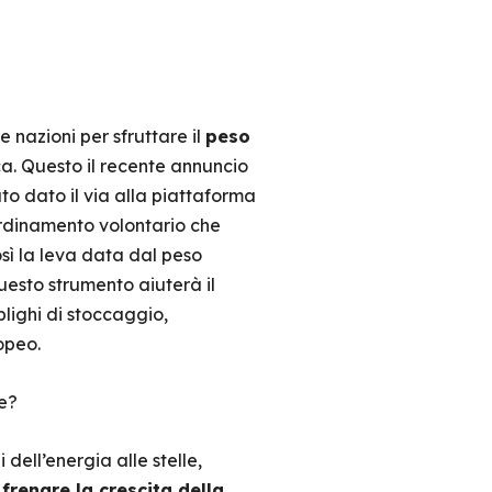
nazioni per sfruttare il
peso
ca. Questo il recente annuncio
tato dato il via alla piattaforma
ordinamento volontario che
sì la leva data dal peso
uesto strumento aiuterà il
blighi di stoccaggio,
opeo.
ne?
dell’energia alle stelle,
a
frenare la crescita della