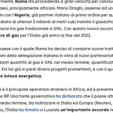
armente,
Roma
sta procedendo a gran velocità per conclude
paesi, principalmente africani. Mario Draghi, assieme ad 
o con l’
Algeria
, già partner italiano di primo ordine per 
a di ulteriori 3 miliardi di metri cubi tramite il gasdotto 
l misura tra gas tradizionale e GNL. Con questo nuovo accord
re di gas
per l’Italia già entro la fine del 2022.
co paese con il quale Roma ha deciso di condurre nuove tra
i della delegazione italiana in vista di nuovi partenariati
danti quantità di gas e GNL nel medio termine, quantificate 
 Eni ha già in piedi diversi progetti promettenti, e con il 
re intesa energetica
.
è il principale operatore straniero in Africa, ed è present
ese BP. Una fonte governativa
ha dichiarato
che il paese af
 medio termine, da indirizzare in Italia ed Europa (Reuters, 
, l’Italia
ha firmato
a Luanda
un’importante accordo
t