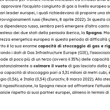
r approvare l’acquisto congiunto di gas a livello europeo so
ari leader europei, i quali richiedevano di proporre una s
provvigionamenti russi (Reuters, 8 aprile 2022). In questa 
da dipendenza russa, sembra però emergere d’altro cant
steso dei due stati della penisola iberica, la
Spagna
. M
urezza energetica europea in questo periodo di difficoltà 
erito è la sua enorme
capacità di stoccaggio di gas e ri
ondo i dati di Gas Infrastructure Europe (GIE), l’associazi
 gode di poco più di un terzo (ovvero il 35%) delle capacit
 sostanzialmente a
colmare il vuoto
di gas lasciato dalla g
 capacità di stoccaggio pari a 3,31 milioni di metri cubi,
elgio (0,56), e Italia (0,54) (Euractiv, 8 marzo 2022). Allo 
i rigassificazione, la Spagna riesce ad affrontare l’attual
zie rispetto ai suoi partner europei, almeno in termini di 