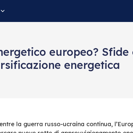
ergetico europeo? Sfide 
ersificazione energetica
ntre la guerra russo-ucraina continua, l’Europ
rcare nuove rotte di approvvigionamento energe