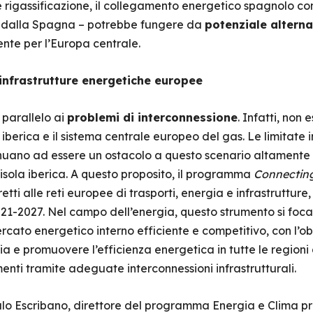
e rigassificazione, il collegamento energetico spagnolo con 
o dalla Spagna – potrebbe fungere da
potenziale alterna
ente per l’Europa centrale.
e infrastrutture energetiche europee
 parallelo ai
problemi di interconnessione
. Infatti, non 
 iberica e il sistema centrale europeo del gas. Le limitate i
tinuano ad essere un ostacolo a questo scenario altamente
sola iberica. A questo proposito, il programma
Connecting
retti alle reti europee di trasporti, energia e infrastrutture
2021-2027. Nel campo dell’energia, questo strumento si focal
ercato energetico interno efficiente e competitivo, con l’obb
 e promuovere l’efficienza energetica in tutte le regioni
nti tramite adeguate interconnessioni infrastrutturali.
àlo Escribano, direttore del programma Energia e Clima pre