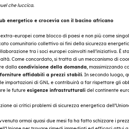
uel che luccica.
ub energetico e crocevia con il bacino africano
tra-europei come blocco di paesi e non più come singole 
ato comunitario collettivo ai fini della sicurezza energeti
laborazione tra i soci europei coinvolti nell’iniziativa. È s
ealtà. Come concordato, si tratta di un meccanismo di co
ire dalla
condivisione della domanda
, massimizzando co
forniture affidabili a prezzi stabili
. In secondo luogo, q
e importazioni di GNL e contribuirà a far rispettare gli ob
re le future
esigenze infrastrutturali
del continente eur
ione ai critici problemi di sicurezza energetica dell’Unio
vvenuta ormai quasi due mesi fa ha fatto schizzare i prezzi 
ell’Unione per trovare rimedi immediati ed efficaci attui 