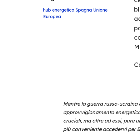
b
hub energetico
Spagna
Unione
Europea
a
p
c
Ma
Co
Mentre la guerra russo-ucraina c
approvvigionamento energetico a
cruciali, ma oltre ad essi, pur
più conveniente accedervi per B