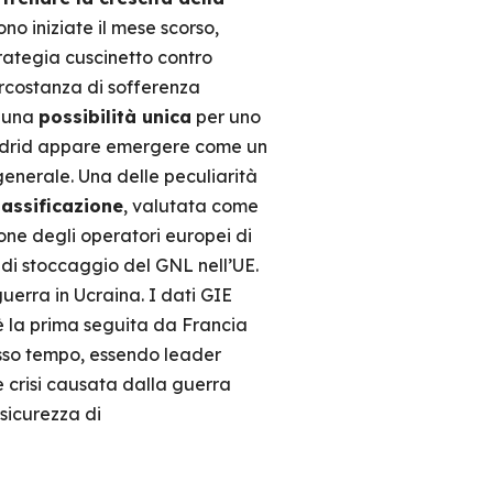
no iniziate il mese scorso,
trategia cuscinetto contro
circostanza di sofferenza
o una
possibilità unica
per uno
adrid appare emergere come un
generale. Una delle peculiarità
gassificazione
, valutata come
one degli operatori europei di
à di stoccaggio del GNL nell’UE.
uerra in Ucraina. I dati GIE
 è la prima seguita da Francia
stesso tempo, essendo leader
e crisi causata dalla guerra
sicurezza di