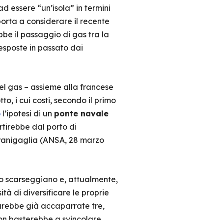
 essere “un’isola” in termini
porta a considerare il recente
bbe il passaggio di gas tra la
esposte in passato dai
el gas – assieme alla francese
to, i cui costi, secondo il primo
o
l’ipotesi di un
ponte navale
rtirebbe dal porto di
i Panigaglia (ANSA, 28 marzo
o scarseggiano e, attualmente,
tà di diversificare le proprie
arebbe già accaparrate tre,
non basterebbe a svincolare