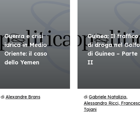
Guerra e crisi
Guinea: Il traffico
idrica in Medio
di droga nel Golf
Oriente: il caso
di Guinea – Parte
dello Yemen
II
di
Alexandre Brans
di
Gabriele Natalizia,
Alessandro Ricci, Frances
Tajani