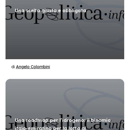
Una scelta giusta e obbligata
di
Angelo Colombini
Una roadmap per l’idrogeno: il binomio
italo-emiratino per la lotta al