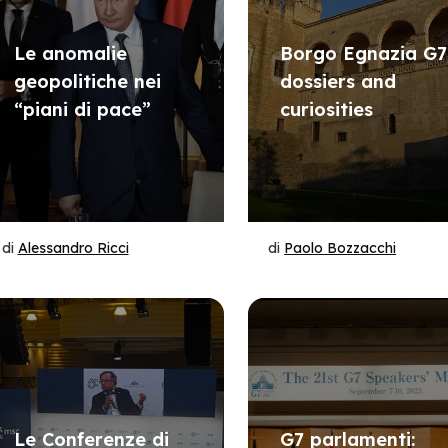
Le anomalie
Borgo Egnazia G7
geopolitiche nei
dossiers and
“piani di pace”
curiosities
di
Alessandro Ricci
di
Paolo Bozzacchi
Le Conferenze di
G7 parlamenti: