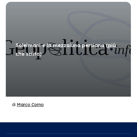
Soleimani e la mezzaluna persiana (più
che sciita)
di
Marco Corno