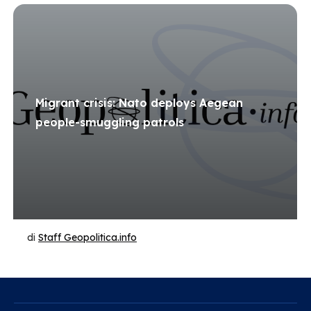
Migrant crisis: Nato deploys Aegean
people-smuggling patrols
di
Staff Geopolitica.info