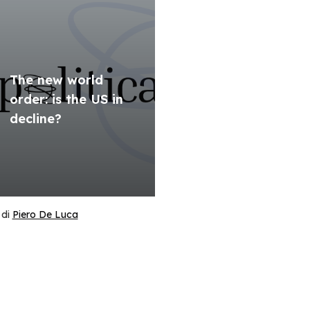
The new world
order: is the US in
decline?
di
Piero De Luca