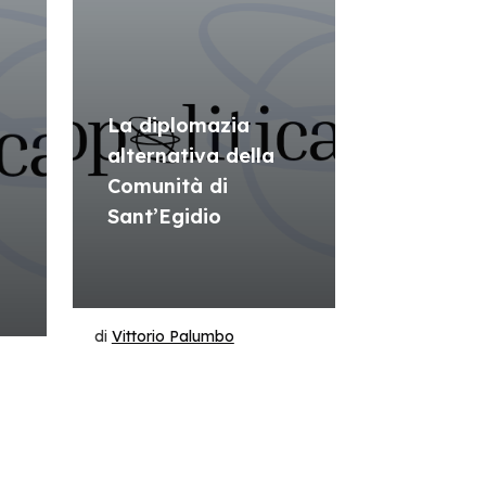
La diplomazia
alternativa della
Comunità di
i
Sant’Egidio
di
Vittorio Palumbo