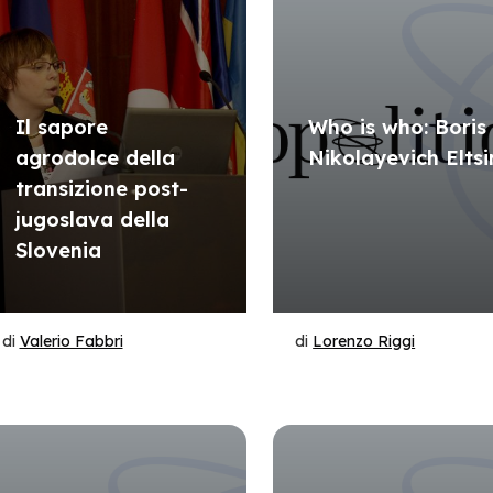
Il sapore
Who is who: Boris
agrodolce della
Nikolayevich Eltsi
transizione post-
jugoslava della
Slovenia
di
Valerio Fabbri
di
Lorenzo Riggi