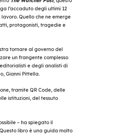
mento
The Watcher Post
, questo
ga l’accaduto degli ultimi 12
di lavoro. Quello che ne emerge
atti, protagonisti, tragedie e
estra tornare al governo del
icizzare un frangente complesso
itorialisti e degli analisti di
 Gianni Pittella.
ione, tramite QR Code, delle
lle istituzioni, del tessuto
ssibile – ha spiegato il
. Questo libro è una guida molto