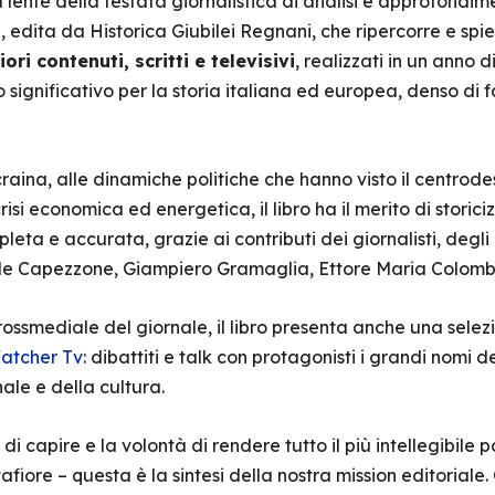
 lente della testata giornalistica di analisi e approfondi
 edita da Historica Giubilei Regnani, che ripercorre e spie
iori contenuti, scritti e televisivi
, realizzati in un anno 
 significativo per la storia italiana ed europea, denso di f
raina, alle dinamiche politiche che hanno visto il centrod
crisi economica ed energetica, il libro ha il merito di stor
eta e accurata, grazie ai contributi dei giornalisti, degli ed
ele Capezzone, Giampiero Gramaglia, Ettore Maria Colombo,
ssmediale del giornale, il libro presenta anche una selez
atcher Tv
: dibattiti e talk con protagonisti i grandi nomi de
ale e della cultura.
i capire e la volontà di rendere tutto il più intellegibile po
afiore – questa è la sintesi della nostra mission editoriale