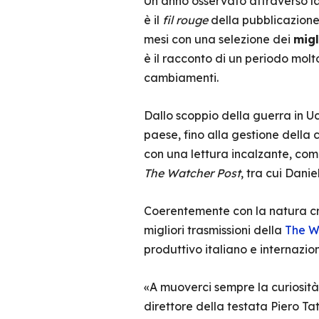
Un anno osservato attraverso la
è il
fil rouge
della pubblicazione,
mesi con una selezione dei
migl
è il racconto di un periodo molto
cambiamenti.
Dallo scoppio della guerra in Uc
paese, fino alla gestione della 
con una lettura incalzante, compl
The Watcher Post
, tra cui Dani
Coerentemente con la natura cro
migliori trasmissioni della
The W
produttivo italiano e internazion
«A muoverci sempre la curiosità d
direttore della testata Piero Tat