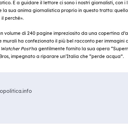
co. E a guidare il lettore ci sono i nostri giornalisti, con i 
 la sua anima giornalistica proprio in questo tratto: quello
 il perché».
, è un volume di 240 pagine impreziosito da una copertina d’
re murali ha confezionato il più bel racconto per immagini
 Watcher Post
ha gentilmente fornito la sua opera “Supermar
Bros, impegnato a riparare un’Italia che “perde acqua”.
politica.info