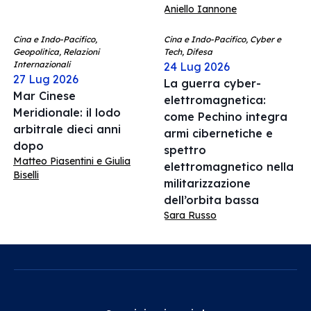
Aniello Iannone
Cina e Indo-Pacifico,
Cina e Indo-Pacifico, Cyber e
Geopolitica, Relazioni
Tech, Difesa
Internazionali
24 Lug 2026
27 Lug 2026
La guerra cyber-
Mar Cinese
elettromagnetica:
Meridionale: il lodo
come Pechino integra
arbitrale dieci anni
armi cibernetiche e
dopo
spettro
Matteo Piasentini e Giulia
elettromagnetico nella
Biselli
militarizzazione
dell’orbita bassa
Sara Russo