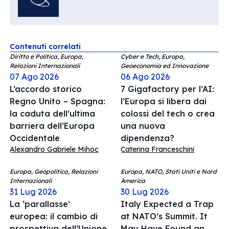
Contenuti correlati
Diritto e Politica, Europa,
Cyber e Tech, Europa,
Relazioni Internazionali
Geoeconomia ed Innovazione
07 Ago 2026
06 Ago 2026
L’accordo storico
7 Gigafactory per l’AI:
Regno Unito – Spagna:
l’Europa si libera dai
la caduta dell’ultima
colossi del tech o crea
barriera dell’Europa
una nuova
Occidentale
dipendenza?
Alexandro Gabriele Mihoc
Caterina Franceschini
Europa, Geopolitica, Relazioni
Europa, NATO, Stati Uniti e Nord
Internazionali
America
31 Lug 2026
30 Lug 2026
La ‘parallasse’
Italy Expected a Trap
europea: il cambio di
at NATO’s Summit. It
prospettiva dell’Unione
May Have Found an