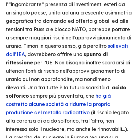
l’“ingombrante” presenza di investimenti esteri da
un singolo paese, unita ad una crescente asimmetria
geografica tra domanda ed offerta globali ed alle
tensioni tra Russia e blocco NATO, potrebbe portare
a sempre maggiori rischi nell’approvvigionamento di
uranio. Timori in questo senso, già peraltro
sollevati
dall’IEA
, dovrebbero offrire uno
spunto di
riflessione
per l’UE. Non bisogna inoltre scordarsi di
ulteriori fonti di rischio nell’approvvigionamento di
uranio qui non approfondite, ma nondimeno
rilevanti. Una fra tutte è la futura scarsità di
acido
solforico
sempre più paventata, che
ha già
costretto alcune società a ridurre la propria
produzione del metallo radioattivo
(il rischio legato
alla carenza di acido solforico, tra l’altro, non
interessa solo il nucleare, ma anche le rinnovabili…).
La crescita del nucleare in Europa (ed una sua